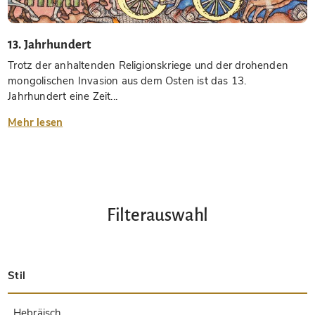
13. Jahrhundert
Trotz der anhaltenden Religionskriege und der drohenden
mongolischen Invasion aus dem Osten ist das 13.
Jahrhundert eine Zeit...
Mehr lesen
Filterauswahl
Stil
Spätantik
Insular
Karolingisch
Ottonisch
Byzantinisch
Romanisch
Gotisch
Präkolumbisch
Renaissance
Frühe Drucke
Barock
Hebräisch