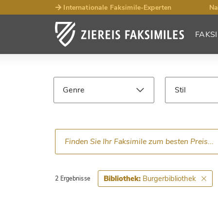
Internationale Faksimile-Experten
Na
FAKSI
Such­ergebnisse
Faksimiles
Genre
Stil
Sprache
Epoche
Burgerbibliothek
Bibliothek:
2 Ergebnisse