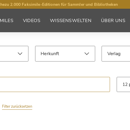
hezu 2.000 Faksimile-Editionen für Sammler und Bibliotheken
MILES
VIDEOS
WISSENSWELTEN
ÜBER UNS
Herkunft
Verlag
Jahrhundert
Bibliothek
Art
Filter zurücksetzen