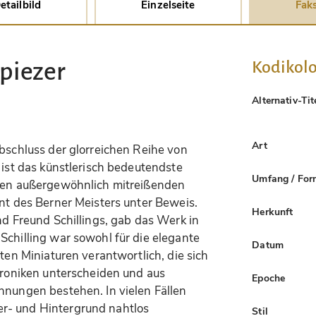
etailbild
Einzelseite
Faks
Kodikolo
Spiezer
Alternativ-Tit
Art
bschluss der glorreichen Reihe von
 ist das künstlerisch bedeutendste
Umfang / For
hren außergewöhnlich mitreißenden
ent des Berner Meisters unter Beweis.
Herkunft
nd Freund Schillings, gab das Werk in
Schilling war sowohl für die elegante
Datum
ften Miniaturen verantwortlich, die sich
Chroniken unterscheiden und aus
Epoche
hnungen bestehen. In vielen Fällen
r- und Hintergrund nahtlos
Stil