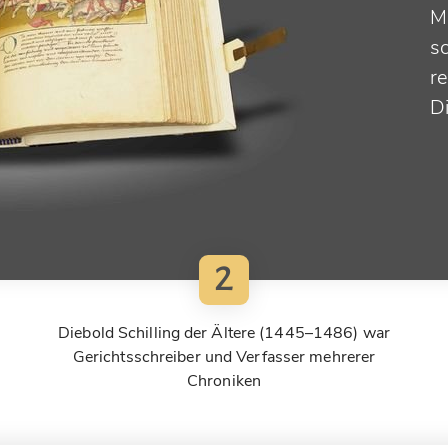
Mi
s
r
Di
2
Diebold Schilling der Ältere (1445–1486) war
Gerichtsschreiber und Verfasser mehrerer
Chroniken