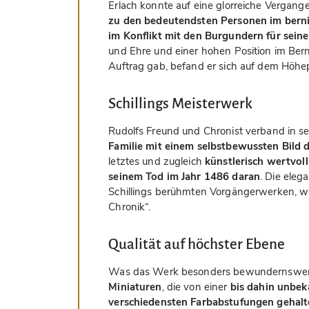
Erlach konnte auf eine glorreiche Vergange
zu den bedeutendsten Personen im bern
im Konflikt mit den Burgundern für sein
und Ehre und einer hohen Position im Berne
Auftrag gab, befand er sich auf dem Höhepu
Schillings Meisterwerk
Rudolfs Freund und Chronist verband in 
Familie mit einem selbstbewussten Bild 
letztes und zugleich
künstlerisch wertvol
seinem Tod im Jahr 1486 daran
. Die eleg
Schillings berühmten Vorgängerwerken, wi
Chronik“.
Qualität auf höchster Ebene
Was das Werk besonders bewundernswert
Miniaturen
, die von einer
bis dahin unbek
verschiedensten Farbabstufungen gehal