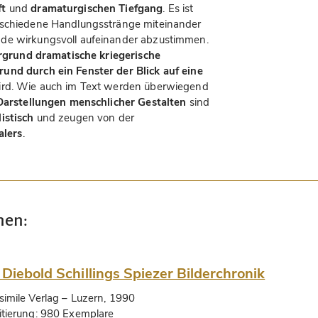
ft
und
dramaturgischen Tiefgang
. Es ist
erschiedene Handlungsstränge miteinander
nde wirkungsvoll aufeinander abzustimmen.
rgrund dramatische kriegerische
und durch ein Fenster der Blick auf eine
rd. Wie auch im Text werden überwiegend
Darstellungen menschlicher Gestalten
sind
istisch
und zeugen von der
alers
.
nen:
 Diebold Schillings Spiezer Bilderchronik
simile Verlag
– Luzern, 1990
itierung:
980 Exemplare