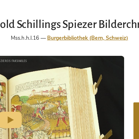
old Schillings Spiezer Bilderch
Mss.h.h.I.16
Burgerbibliothek (Bern, Schweiz)