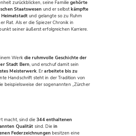
nheit zurückblicken, seine Familie
gehörte
ischen Staatswesen
und er selbst
kämpfte
e Heimatstadt
und gelangte so zu Ruhm
r Rat. Als er die Spiezer Chronik in
nkt seiner äußerst erfolgreichen Karriere.
seinem Werk
die ruhmvolle Geschichte der
der Stadt Bern
, und erschuf damit sein
lstes Meisterwerk
. Er
arbeitete bis zu
ante Handschrift steht in der Tradition von
e beispielsweise der sogenannten „Zürcher
 macht, sind die
344 enthaltenen
annten Qualität
sind. Die
in
tenen Federzeichnungen
besitzen eine