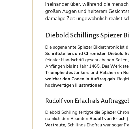
ineinander über, während die menschli
großen Augen und heiterem Gesichtsa
damalige Zeit ungewöhnlich realistisc
Diebold Schillings Spiezer B
Die sogenannte Spiezer Bilderchronik ist
d
Schriftstellers und Chronisten Diebold Sc
feinster Handschrift geschriebenen Seiten
Anfängen bis ins Jahr 1465.
Das Werk stel
Triumphe des Junkers und Ratsherren Rud
welcher den Codex in Auftrag gab
. Begl
hochwertigen Illustrationen
.
Rudolf von Erlach als Auftragge
Diebold Schilling fertigte die Spiezer Chro
nämlich den Beamten
Rudolf von Erlach
(
Vertraute
, Schillings Ehefrau war sogar P