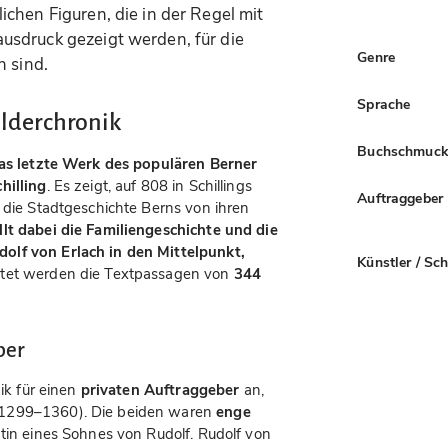
chen Figuren, die in der Regel mit
usdruck gezeigt werden, für die
Genre
h sind.
Sprache
ilderchronik
Buchschmuc
as letzte Werk des populären Berner
hilling
. Es zeigt, auf 808 in Schillings
Auftraggeber
, die Stadtgeschichte Berns von ihren
lt dabei die Familiengeschichte und die
olf von Erlach in den Mittelpunkt,
Künstler / Sc
eitet werden die Textpassagen von
344
ber
nik für einen
privaten Auftraggeber
an,
1299–1360). Die beiden waren
enge
atin eines Sohnes von Rudolf. Rudolf von