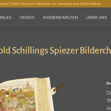
hezu 2.000 Faksimile-Editionen für Sammler und Bibliotheken
MILES
VIDEOS
WISSENSWELTEN
ÜBER UNS
ld Schillings Spiezer Bilderc
Be
Di
S
J