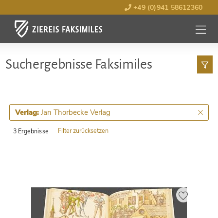
+49 (0)941 58612360
MENÜ
ÖFFNE
Such­ergebnisse Faksimiles
Jan Thorbecke Verlag
Verlag:
Filter zurücksetzen
3 Ergebnisse