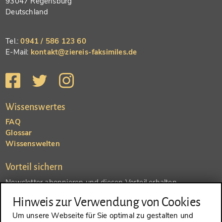
93047 Regensburg
Deutschland
Tel.:
0941 / 586 123 60
E-Mail:
kontakt@ziereis-faksimiles.de
Wissenswertes
FAQ
Glossar
Wissenswelten
Vorteil sichern
Newsletter abonnieren und diesen Vorteil erhalten
Hinweis zur Verwendung von Cookies
SENDEN
Um unsere Webseite für Sie optimal zu gestalten und