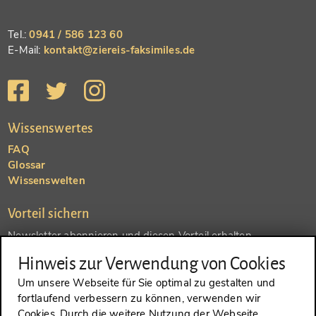
Tel.:
0941 / 586 123 60
E-Mail:
kontakt@ziereis-faksimiles.de
Wissenswertes
FAQ
Glossar
Wissenswelten
Vorteil sichern
Newsletter abonnieren und diesen Vorteil erhalten
Hinweis zur Verwendung von Cookies
SENDEN
Um unsere Webseite für Sie optimal zu gestalten und
fortlaufend verbessern zu können, verwenden wir
Konto anlegen und einen anderen Vorteil erhalten
Cookies. Durch die weitere Nutzung der Webseite