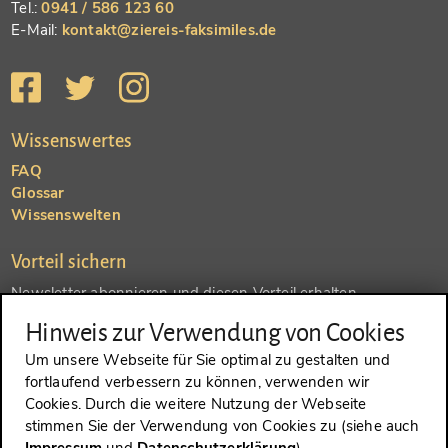
Tel.:
0941 / 586 123 60
E-Mail:
kontakt@ziereis-faksimiles.de
Wissenswertes
FAQ
Glossar
Wissenswelten
Vorteil sichern
Newsletter abonnieren und diesen Vorteil erhalten
Hinweis zur Verwendung von Cookies
SENDEN
Um unsere Webseite für Sie optimal zu gestalten und
fortlaufend verbessern zu können, verwenden wir
Konto anlegen und einen anderen Vorteil erhalten
Cookies. Durch die weitere Nutzung der Webseite
stimmen Sie der Verwendung von Cookies zu (siehe auch
SENDEN