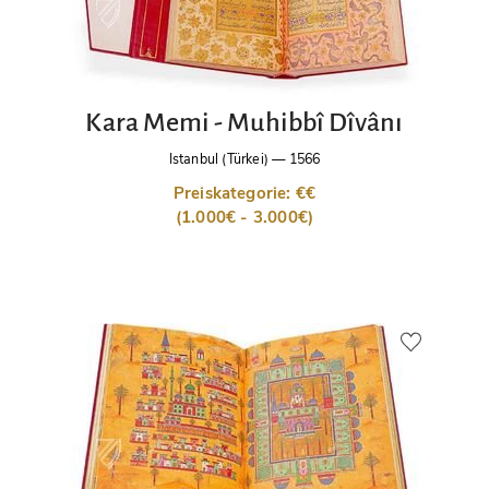
Kara Memi - Muhibbî Dîvânı
Istanbul (Türkei)
—
1566
Preiskategorie: €€
(1.000€ - 3.000€)