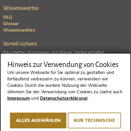
Wissenswertes
FAQ
Glossar
Wissenswelten
Vorteil sichern
Newsletter abonnieren und diesen Vorteil erhalten
Hinweis zur Verwendung von Cookies
SENDEN
Um unsere Webseite für Sie optimal zu gestalten und
fortlaufend verbessern zu können, verwenden wir
Konto anlegen und einen anderen Vorteil erhalten
Cookies. Durch die weitere Nutzung der Webseite
stimmen Sie der Verwendung von Cookies zu (siehe auch
SENDEN
Impressum
und
Datenschutzerklärung
).
ALLES AUSWÄHLEN
NUR TECHNISCHE
VERTRAG WIDERRUFEN