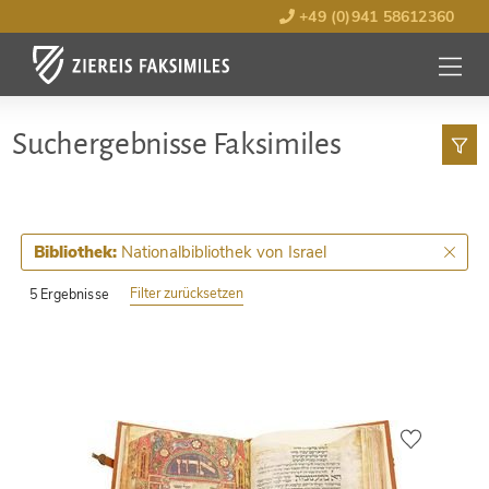
+49 (0)941 58612360
MENÜ
ÖFFNE
Such­ergebnisse Faksimiles
Nationalbibliothek von Israel
Bibliothek:
Filter zurücksetzen
5 Ergebnisse