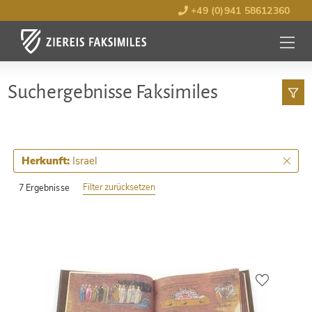
+49 (0)941 58612360
MENÜ
ÖFFNE
Such­ergebnisse Faksimiles
Israel
Herkunft:
Filter zurücksetzen
7 Ergebnisse