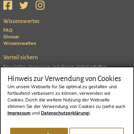
Wissenswertes
FAQ
Glossar
Wissenswelten
Vorteil sichern
Newsletter abonnieren und diesen Vorteil erhalten
Hinweis zur Verwendung von Cookies
SENDEN
Um unsere Webseite für Sie optimal zu gestalten und
fortlaufend verbessern zu können, verwenden wir
Konto anlegen und einen anderen Vorteil erhalten
Cookies. Durch die weitere Nutzung der Webseite
stimmen Sie der Verwendung von Cookies zu (siehe auch
SENDEN
Impressum
und
Datenschutzerklärung
).