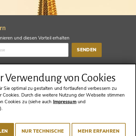
ern
ieren und diesen Vorteil erhalten
SENDEN
d einen anderen Vorteil erhalten
ur Verwendung von Cookies
SENDEN
 Sie optimal zu gestalten und fortlaufend verbessern zu
 Cookies. Durch die weitere Nutzung der Webseite stimmen
n Cookies zu (siehe auch
Impressum
und
g
).
WIDERRUFEN
LEN
NUR TECHNISCHE
MEHR ERFAHREN