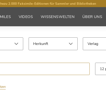
hezu 2.000 Faksimile-Editionen für Sammler und Bibliotheken
MILES
VIDEOS
WISSENSWELTEN
ÜBER UNS
Herkunft
Verlag
Jahrhundert
Bibliothek
Art
etzen