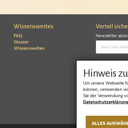
Wissenswertes
Vorteil sich
FAQ
Newsletter abonn
Glossar
Wissenswelten
Konto anlegen un
Hinweis z
Um unsere Webseite für
können, verwenden wir
Sie der Verwendung vo
Datenschutzerklärun
VERTRAG 
ALLES AUSWÄH