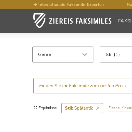
Internationale Faksimile-Experten
Na
FAKSI
Such­ergebnisse
Faksimiles
Genre
Stil
Sprache
Epoche
Spätantik
Stil:
Filter zurücks
22 Ergebnisse