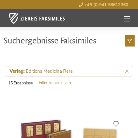
+49 (0)941 58612360
MENÜ
ÖFFNE
Such­ergebnisse Faksimiles
Editions Medicina Rara
Verlag:
Filter zurücksetzen
15 Ergebnisse