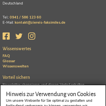
Deutschland
Tel.:
0941 / 586 123 60
E-Mail:
kontakt@ziereis-faksimiles.de
Wissenswertes
FAQ
Glossar
Wissenswelten
Vorteil sichern
Newsletter abonnieren und diesen Vorteil erhalten
Hinweis zur Verwendung von Cookies
SENDEN
Um unsere Webseite für Sie optimal zu gestalten und
fortlaufend verbessern zu können, verwenden wir