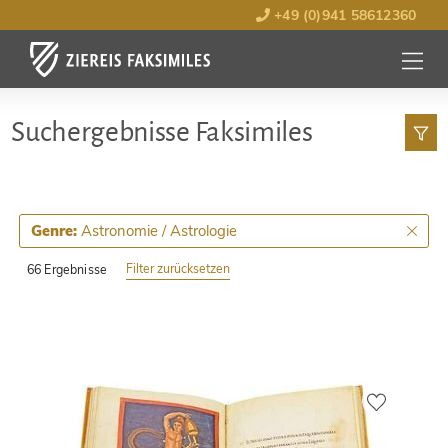
+49 (0)941 58612360
MENÜ
ÖFFNE
Such­ergebnisse Faksimiles
Astronomie / Astrologie
Genre:
Filter zurücksetzen
66 Ergebnisse