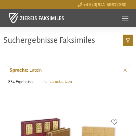
+49 (0)941 58612360
MENÜ
ÖFFNE
Such­ergebnisse Faksimiles
Latein
Sprache:
Filter zurücksetzen
834 Ergebnisse