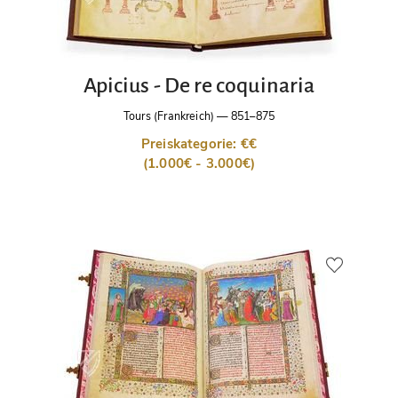
Apicius - De re coquinaria
Tours (Frankreich)
—
851–875
Preiskategorie: €€
(1.000€ - 3.000€)