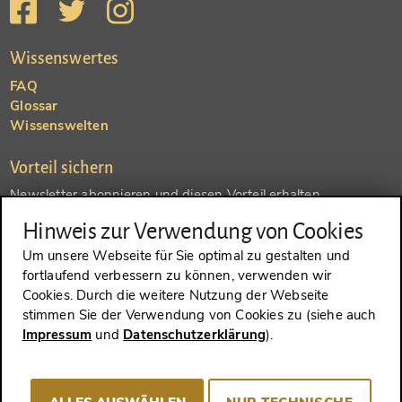
Wissenswertes
FAQ
Glossar
Wissenswelten
Vorteil sichern
Newsletter abonnieren und diesen Vorteil erhalten
Hinweis zur Verwendung von Cookies
SENDEN
Um unsere Webseite für Sie optimal zu gestalten und
fortlaufend verbessern zu können, verwenden wir
Konto anlegen und einen anderen Vorteil erhalten
Cookies. Durch die weitere Nutzung der Webseite
stimmen Sie der Verwendung von Cookies zu (siehe auch
SENDEN
Impressum
und
Datenschutzerklärung
).