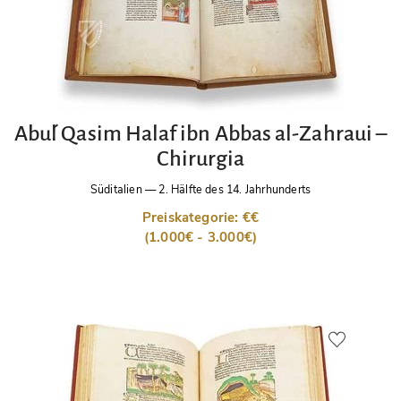
Abu´l Qasim Halaf ibn Abbas al-Zahraui –
Chirurgia
Süditalien
—
2. Hälfte des 14. Jahrhunderts
Preiskategorie: €€
(1.000€ - 3.000€)