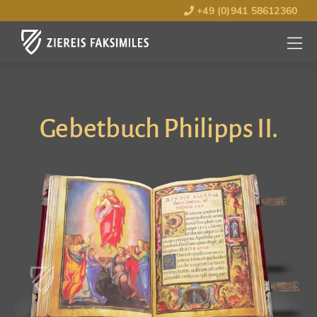
+49 (0)941 58612360
MENÜ
ÖFFNE
Gebetbuch Philipps II.