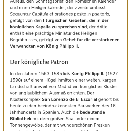
Aureus, den Sonntagsbrief, den Römischen Kalender
und einen Heiligenkalender; der zweite umfasst
Sequuntur Capitula et orationes posite in psalterio
,
gefolgt von den
liturgischen Gebeten, die in der
königlichen Kapelle zu sprechen sind
; der dritte
enthält eine prächtige Miniatur des Heiligen
Begräbnisses, gefolgt von
Gebet für die verstorbenen
Verwandten von König Philipp II.
Der königliche Patron
In den Jahren 1563-1585 ließ
König Philipp II.
(1527-
1598) auf einem Hügel inmitten einer weiten, kargen
Landschaft unweit von Madrid ein königliches Kloster
von unglaublichem Ausmaß errichten. Der
Klosterkomplex
San Lorenzo de El Escorial
gehört bis
heute zu den beeindruckendsten Bauwerken des 16.
Jahrhunderts in Spanien. Auch die
bedeutende
Bibliothek
mit dem großen Saal unter einem
Tonnengewölbe, der mit wunderschönen Fresken