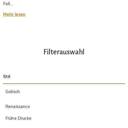
Fall...
Mehr lesen
Filterauswahl
Stil
Spätantik
Insular
Karolingisch
Ottonisch
Byzantinisch
Romanisch
Gotisch
Präkolumbisch
Renaissance
Frühe Drucke
Barock
Hebräisch
Islamisch / Orientalisch
Andere Stile / Unbekannt