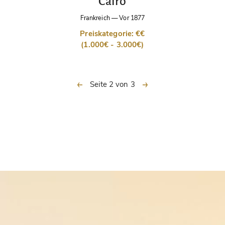
Cairo
Frankreich
—
Vor 1877
Preiskategorie: €€
(1.000€ - 3.000€)
vorherige
nächste
Seite 2 von 3