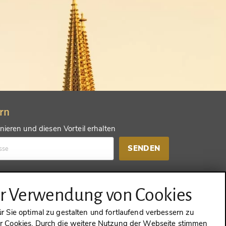
ern
ieren und diesen Vorteil erhalten
SENDEN
d einen anderen Vorteil erhalten
ur Verwendung von Cookies
SENDEN
 Sie optimal zu gestalten und fortlaufend verbessern zu
 Cookies. Durch die weitere Nutzung der Webseite stimmen