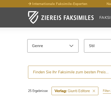
Internationale Faksimile-Experten
Na
FAKSI
Such­ergebnisse
Faksimiles
Genre
Stil
Sprache
Epoche
Giunti Editore
Verlag:
Filte
25 Ergebnisse