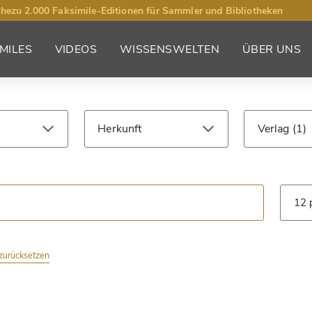
hezu 2.000 Faksimile-Editionen für Sammler und Bibliotheken
MILES
VIDEOS
WISSENSWELTEN
ÜBER UNS
Herkunft
Verlag
Jahrhundert
Bibliothek
Art
r zurücksetzen