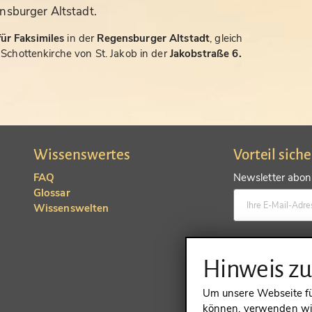
nsburger Altstadt.
ür Faksimiles
in der
Regensburger Altstadt
, gleich
chottenkirche von St. Jakob in der
Jakobstraße 6.
Wissenswertes
Vorteil sich
FAQ
Newsletter abonn
Glossar
Wissenswelten
Konto anlegen un
Hinweis z
Um unsere Webseite für
können, verwenden wir