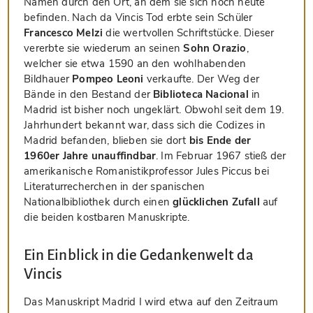
Namen durch den Ort, an dem sie sich noch heute
befinden. Nach da Vincis Tod erbte sein Schüler
Francesco Melzi
die wertvollen Schriftstücke. Dieser
vererbte sie wiederum an seinen
Sohn Orazio
,
welcher sie etwa 1590 an den wohlhabenden
Bildhauer
Pompeo Leoni
verkaufte. Der Weg der
Bände in den Bestand der
Biblioteca Nacional
in
Madrid ist bisher noch ungeklärt. Obwohl seit dem 19.
Jahrhundert bekannt war, dass sich die Codizes in
Madrid befanden, blieben sie dort
bis Ende der
1960er Jahre unauffindbar
. Im Februar 1967 stieß der
amerikanische Romanistikprofessor Jules Piccus bei
Literaturrecherchen in der spanischen
Nationalbibliothek durch einen
glücklichen Zufall
auf
die beiden kostbaren Manuskripte.
Ein Einblick in die Gedankenwelt da
Vincis
Das Manuskript Madrid I wird etwa auf den Zeitraum