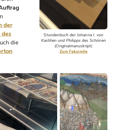
 Auftrag
on
h der
s des
Stundenbuch der Johanna I. von
Kastilien und Philipps des Schönen
auch die
(Originalmanuskript)
erton
Zum Faksimile