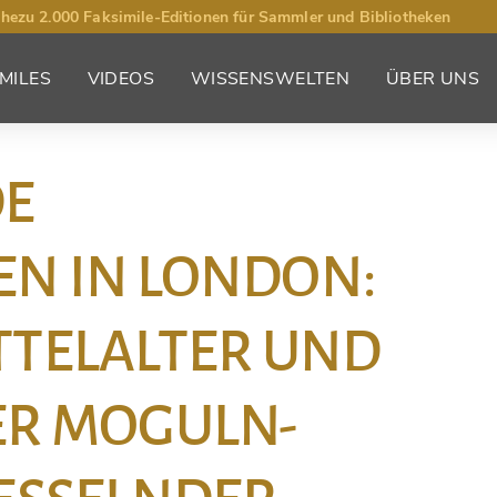
hezu 2.000 Faksimile-Editionen für Sammler und Bibliotheken
MILES
VIDEOS
WISSENSWELTEN
ÜBER UNS
DE
EN IN LONDON:
TTELALTER UND
ER MOGULN-