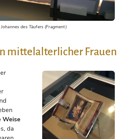
Johannes des Täufers (Fragment)
n mittelalterlicher Frauen
der
er
und
 eben
e Weise
es, da
aren