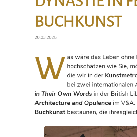
DYNASTIE IN 
BUCHKUNST
20.03.2025
W
as wäre das Leben ohne
hochschätzen wie Sie, möc
die wir in der
Kunstmetr
bei zwei internationalen
in Their Own Words
in der British L
Architecture and Opulence
im V&A. 
Buchkunst
bestaunen, die ihresgleic