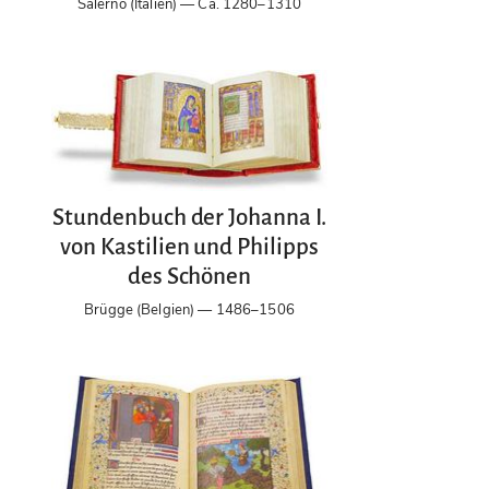
Salerno (Italien) — Ca. 1280–1310
Stundenbuch der Johanna I.
von Kastilien und Philipps
des Schönen
Brügge (Belgien) — 1486–1506
Ausstellung "Medieval Women in Their Own 