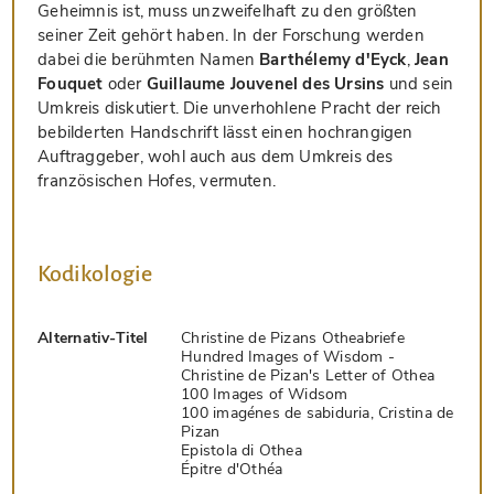
Geheimnis ist, muss unzweifelhaft zu den größten
seiner Zeit gehört haben. In der Forschung werden
dabei die berühmten Namen
Barthélemy d'Eyck
,
Jean
Fouquet
oder
Guillaume Jouvenel des Ursins
und sein
Umkreis diskutiert. Die unverhohlene Pracht der reich
bebilderten Handschrift lässt einen hochrangigen
Auftraggeber, wohl auch aus dem Umkreis des
französischen Hofes, vermuten.
Kodikologie
Alternativ-Titel
Christine de Pizans Otheabriefe
Hundred Images of Wisdom -
Christine de Pizan's Letter of Othea
100 Images of Widsom
100 imagénes de sabiduria, Cristina de
Pizan
Epistola di Othea
Épitre d'Othéa