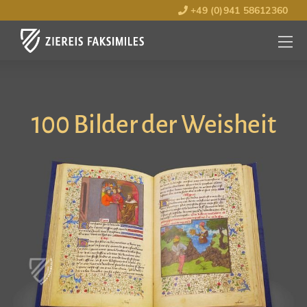
+49 (0)941 58612360
MENÜ
ÖFFNE
100 Bilder der Weisheit