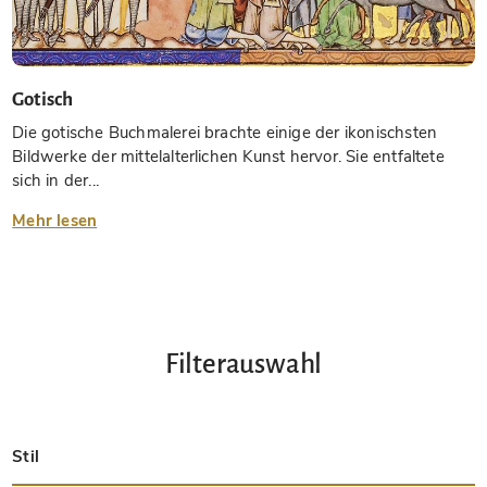
Gotisch
Die gotische Buchmalerei brachte einige der ikonischsten
Bildwerke der mittelalterlichen Kunst hervor. Sie entfaltete
sich in der...
Mehr lesen
Filterauswahl
Stil
Spätantik
Insular
Karolingisch
Ottonisch
Byzantinisch
Romanisch