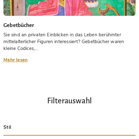
Gebetbücher
Sie sind an privaten Einblicken in das Leben berühmter
mittelalterlicher Figuren interessiert? Gebetbücher waren
kleine Codices,...
Mehr lesen
Filterauswahl
Stil
Spätantik
Insular
Karolingisch
Ottonisch
Byzantinisch
Romanisch
Gotisch
Präkolumbisch
Renaissance
Frühe Drucke
Barock
Hebräisch