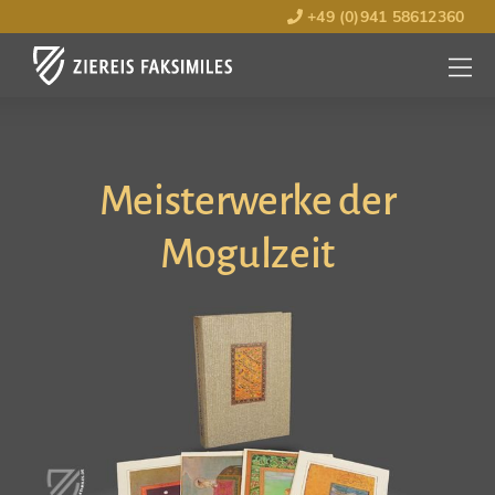
+49 (0)941 58612360
MENÜ
ÖFFNE
Meisterwerke der
Mogulzeit