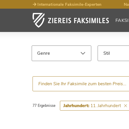
Internationale Faksimile-Experten
Na
FAKSI
Such­ergebnisse
Faksimiles
Genre
Stil
Sprache
Epoche
11. Jahrhundert
Jahrhundert:
77 Ergebnisse