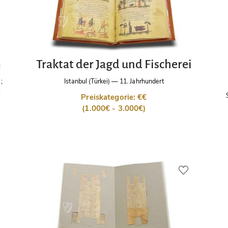
m
Traktat der Jagd und Fischerei
;
Istanbul (Türkei)
—
11. Jahrhundert
Preiskategorie: €€
(1.000€ - 3.000€)