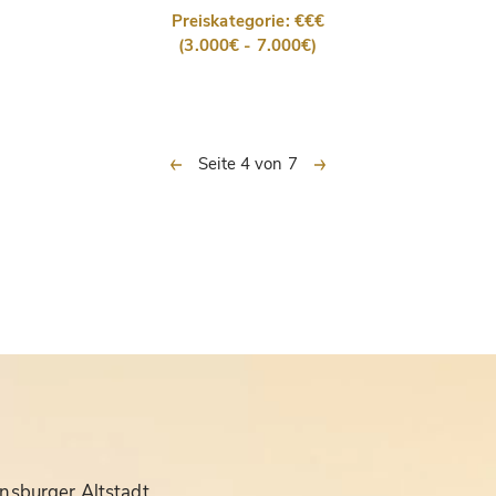
Preiskategorie: €€€
(3.000€ - 7.000€)
vorherige
nächste
Seite 4 von 7
nsburger Altstadt.