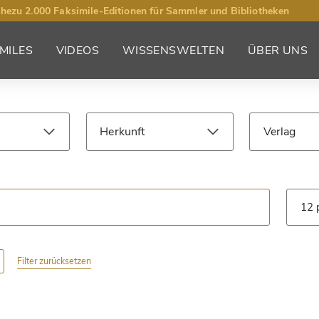
hezu 2.000 Faksimile-Editionen für Sammler und Bibliotheken
MILES
VIDEOS
WISSENSWELTEN
ÜBER UNS
Herkunft
Verlag
Jahrhundert
Bibliothek
Art
Filter zurücksetzen