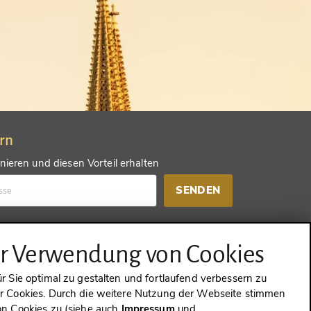
ern
ieren und diesen Vorteil erhalten
SENDEN
d einen anderen Vorteil erhalten
ur Verwendung von Cookies
SENDEN
 Sie optimal zu gestalten und fortlaufend verbessern zu
 Cookies. Durch die weitere Nutzung der Webseite stimmen
n Cookies zu (siehe auch
Impressum
und