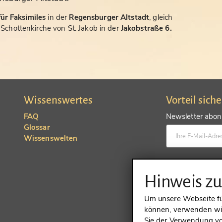
ür Faksimiles
in der
Regensburger Altstadt
, gleich
chottenkirche von St. Jakob in der
Jakobstraße 6.
Wissenswertes
Vorteil sich
FAQ
Newsletter abonn
Glossar
Wissenswelten
Konto anlegen un
Hinweis z
Um unsere Webseite für
können, verwenden wir
Sie der Verwendung vo