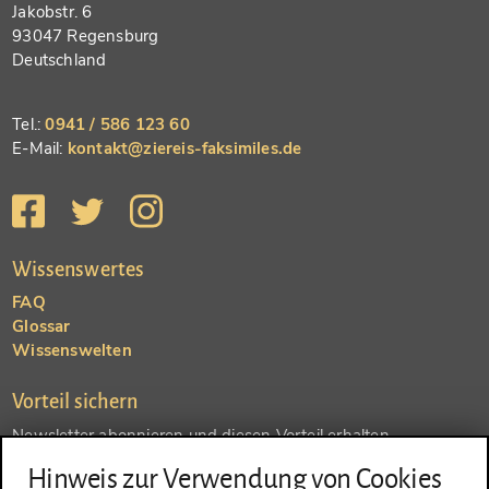
Jakobstr. 6
93047 Regensburg
Deutschland
Tel.:
0941 / 586 123 60
E-Mail:
kontakt@ziereis-faksimiles.de
Wissenswertes
FAQ
Glossar
Wissenswelten
Vorteil sichern
Newsletter abonnieren und diesen Vorteil erhalten
Hinweis zur Verwendung von Cookies
SENDEN