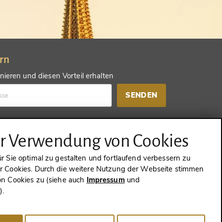
ern
ieren und diesen Vorteil erhalten
SENDEN
d einen anderen Vorteil erhalten
ur Verwendung von Cookies
SENDEN
 Sie optimal zu gestalten und fortlaufend verbessern zu
 Cookies. Durch die weitere Nutzung der Webseite stimmen
n Cookies zu (siehe auch
Impressum
und
g
).
WIDERRUFEN