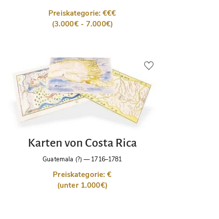
Preiskategorie: €€€
(3.000€ - 7.000€)
Karten von Costa Rica
Guatemala (?)
—
1716–1781
Preiskategorie: €
(unter 1.000€)