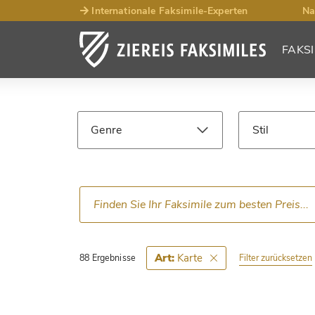
Internationale Faksimile-Experten
Na
FAKSI
Such­ergebnisse
Faksimiles
Genre
Stil
Sprache
Epoche
Karte
Art:
Filter zurücksetzen
88 Ergebnisse