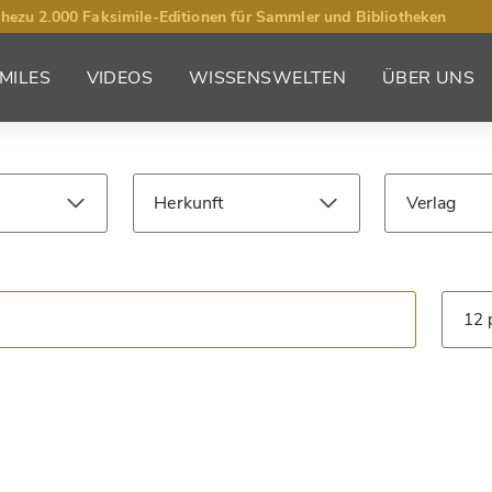
hezu 2.000 Faksimile-Editionen für Sammler und Bibliotheken
MILES
VIDEOS
WISSENSWELTEN
ÜBER UNS
Herkunft
Verlag
Jahrhundert
Bibliothek
Art