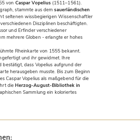
555 von
Caspar Vopelius
(1511–1561).
tograph, stammte aus dem
sauerländischen
cht seltenen wissbegierigen Wissenschaftler
n verschiedenen Disziplinen beschäftigten.
ssor und Erfinder verschiedener
em mehrere Globen - erlangte er hohes
berühmte Rheinkarte von 1555 bekannt.
gefertigt und ihr gewidmet. Ihre
bestätigt, dass Vopelius aufgrund der
arte herausgeben musste. Bis zum Beginn
des Caspar Vopelius als maßgebend für die
hrt die
Herzog-August-Bibliothek in
raphischen Sammlung ein koloriertes
nen: