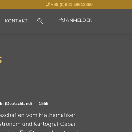
+49 (0)941 58612360
ANMELDEN
KONTAKT
5
ln (Deutschland)
— 1555
eschaffen vom Mathematiker,
stronom und Kartograf Capar