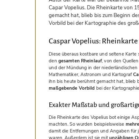
Capar Vopelius. Die Rheinkarte von 15
gemacht hat, blieb bis zum Beginn d
Vorbild bei der Kartographie des gro
Caspar Vopelius: Rheinkarte 
Diese überaus kostbare und seltene Karte
den
gesamten Rheinlauf
, von den Quelle
und der Mündung in der niederländischen 
Mathematiker, Astronom und Kartograf
Ca
ihn bis heute berühmt gemacht hat, blieb 
maßgebende Vorbild
bei der Kartographi
Exakter Maßstab und großartig
Die Rheinkarte des Vopelius bot einige Asp
machten. So wurden beispielsweise
mehre
damit die Entfernungen und Angaben für j
waren. Außerdem ist sie mit
unzähligen 