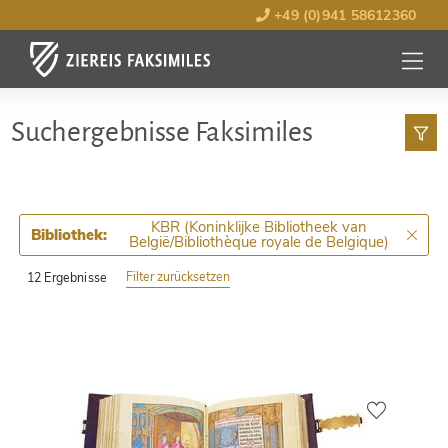
+49 (0)941 58612360
MENÜ
ÖFFNE
Such­ergebnisse Faksimiles
KBR (Koninklijke Bibliotheek van
Bibliothek:
België/Bibliothèque royale de Belgique)
Filter zurücksetzen
12 Ergebnisse