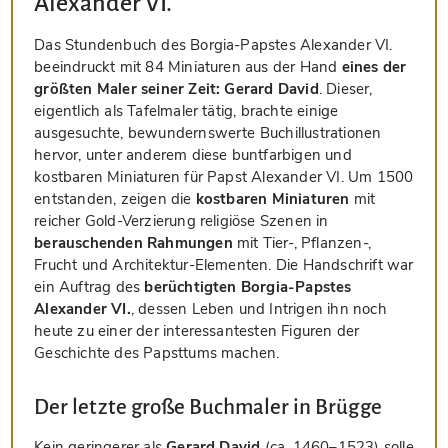
Alexander VI.
Das Stundenbuch des Borgia-Papstes Alexander VI.
beeindruckt mit 84 Miniaturen aus der Hand
eines der
größten Maler seiner Zeit: Gerard David
. Dieser,
eigentlich als Tafelmaler tätig, brachte einige
ausgesuchte, bewundernswerte Buchillustrationen
hervor, unter anderem diese buntfarbigen und
kostbaren Miniaturen für Papst Alexander VI. Um 1500
entstanden, zeigen die
kostbaren Miniaturen
mit
reicher Gold-Verzierung religiöse Szenen in
berauschenden Rahmungen
mit Tier-, Pflanzen-,
Frucht und Architektur-Elementen. Die Handschrift war
ein Auftrag des
berüchtigten Borgia-Papstes
Alexander VI.
, dessen Leben und Intrigen ihn noch
heute zu einer der interessantesten Figuren der
Geschichte des Papsttums machen.
Der letzte große Buchmaler in Brügge
Kein geringerer als
Gerard David
(ca. 1460–1523) solle