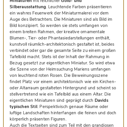
Miniaturen
mit reichlicher
Gold- und
Silberausstattung
. Leuchtende Farben präsentieren
ein wahres Feuerwerk der Miniaturmalerei vor dem
Auge des Betrachters. Die Miniaturen sind als Bild im
Bild konzipiert. So werden sie stets umfangen von
einem breiten Rahmen, der kreative ornamentale
Blumen-, Tier- oder Phantasiedarstellungen enthält,
kunstvoll räumlich-architektonisch gestaltet ist, beides
verbindet oder gar die gesamte Seite zu einem großen
Tafelbild macht. Stets ist der Inhalt der Rahmung in
Bezug gesetzt zur eigentlichen Miniatur. So wird etwa
die Szene von der Heimsuchung Mariens umfangen
von leuchtend roten Rosen. Die Beweinungsszene
findet Platz vor einem architektonisch wie ein Kirchen-
oder Altarraum gestalteten Hintergrund und scheint so
stellvertretend wie ein Tafelbild aus einem Altar. Die
eigentlichen Miniaturen sind geprägt durch
Davids
typischen Stil
. Perspektivisch genaue Räume oder
luftige Landschaften hinterfangen die feinen und doch
körperlich präsenten Figuren.
Auch die Textseiten sind zum Teil mit den grandiosen