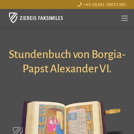
+49 (0)941 58612360
MENÜ
ÖFFNE
Stundenbuch von Borgia-
Papst Alexander VI.