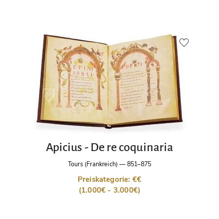
Apicius - De re coquinaria
Tours (Frankreich)
—
851–875
Preiskategorie: €€
(1.000€ - 3.000€)