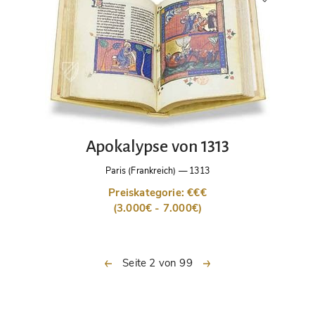
Apokalypse von 1313
Paris (Frankreich)
—
1313
Preiskategorie: €€€
(3.000€ - 7.000€)
vorherige
nächste
Seite 2 von 99