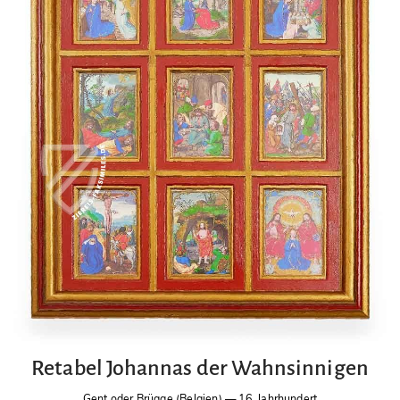
Retabel Johannas der Wahnsinnigen
Gent oder Brügge (Belgien)
—
16. Jahrhundert