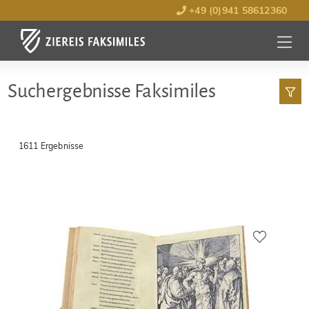
+49 (0)941 58612360
MENÜ
ÖFFNE
Such­ergebnisse Faksimiles
1611 Ergebnisse