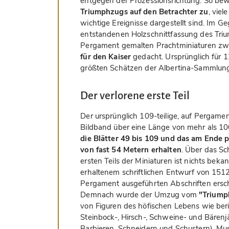
entgegen der Prozessionsrichtung. So be
Triumphzugs auf den Betrachter zu
, vie
wichtige Ereignisse dargestellt sind. Im 
entstandenen Holzschnittfassung des Tri
Pergament gemalten Prachtminiaturen zwe
für den Kaiser
gedacht. Ursprünglich für 
größten Schätzen der Albertina-Sammlun
Der verlorene erste Teil
Der ursprünglich 109-teilige, auf Pergamen
Bildband über eine Länge von mehr als 10
die Blätter 49 bis 109 und das am Ende p
von fast 54 Metern erhalten
. Über das Sc
ersten Teils der Miniaturen ist nichts bekan
erhaltenem schriftlichen Entwurf von 1512
Pergament ausgeführten Abschriften ersch
Demnach wurde der Umzug vom
"Triump
von Figuren des höfischen Lebens wie beri
Steinbock-, Hirsch-, Schweine- und Bären
Barbieren, Schneidern und Schustern), Mu