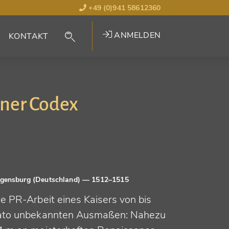
+49 (0)941 58612360
ANMELDEN
KONTAKT
ener Codex
gensburg (Deutschland)
— 1512–1515
ie PR-Arbeit eines Kaisers von bis
ato unbekannten Ausmaßen: Nahezu