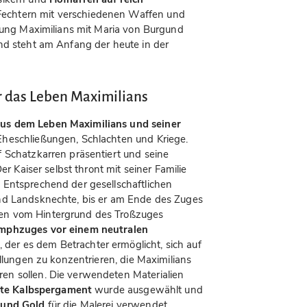
Fechtern mit verschiedenen Waffen und
hlung Maximilians mit Maria von Burgund
nd steht am Anfang der heute in der
r das Leben Maximilians
us dem Leben Maximilians und seiner
heschließungen, Schlachten und Kriege.
 Schatzkarren präsentiert und seine
Der Kaiser selbst thront mit seiner Familie
. Entsprechend der gesellschaftlichen
nd Landsknechte, bis er am Ende des Zuges
en vom Hintergrund des Troßzuges
umphzuges vor einem neutralen
, der es dem Betrachter ermöglicht, sich auf
ellungen zu konzentrieren, die Maximilians
n sollen. Die verwendeten Materialien
ste Kalbspergament
wurde ausgewählt und
 und Gold
für die Malerei verwendet.