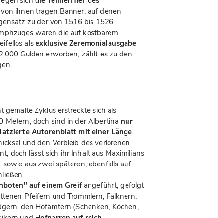
wegen sich
die Teilnehmer des
le von ihnen tragen Banner, auf denen
Gegensatz zu der von 1516 bis 1526
umphzuges waren die auf kostbarem
ifellos als
exklusive Zeremonialausgabe
12.000 Gulden erworben, zählt es zu den
gen.
t gemalte Zyklus erstreckte sich als
0 Metern, doch sind in der Albertina
nur
latzierte Autorenblatt mit einer Länge
hicksal und den Verbleib des verlorenen
nt, doch lässt sich ihr Inhalt aus Maximilians
 sowie aus zwei späteren, ebenfalls auf
ließen.
hboten" auf einem Greif
angeführt, gefolgt
ttenen Pfeifern und Trommlern, Falknern,
jägern, den Hofämtern (Schenken, Köchen,
sikern und
Hofnarren auf reich