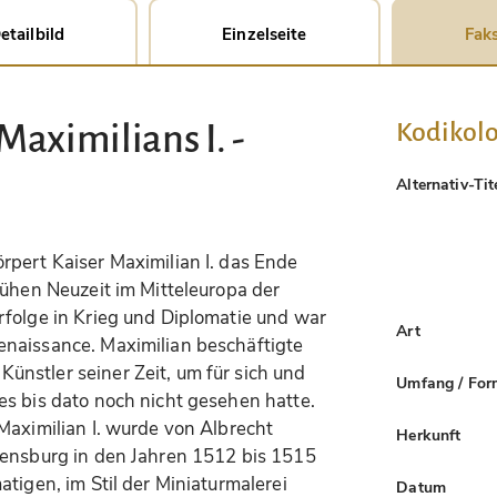
etailbild
Einzelseite
Faks
Kodikolo
aximilians I. -
Alternativ-Tit
rpert Kaiser Maximilian I. das Ende
rühen Neuzeit im Mitteleuropa der
rfolge in Krieg und Diplomatie und war
Art
naissance. Maximilian beschäftigte
nstler seiner Zeit, um für sich und
Umfang / For
es bis dato noch nicht gesehen hatte.
Maximilian I. wurde von Albrecht
Herkunft
gensburg in den Jahren 1512 bis 1515
tigen, im Stil der Miniaturmalerei
Datum