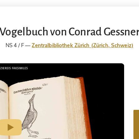
Vogelbuch von Conrad Gessne
NS 4 / F
Zentralbibliothek Zürich (Zürich, Schweiz)