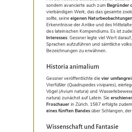
sondern avancierte auch zum
Begründer 
vierbändigen Werk, das das gesamte zool
sollte, seine
eigenen Naturbeobachtunge
Erkenntnisse der Antike und des Mittelalte
des lateinischen Kompendiums. Es ist zud
Interesses
: Gessner legte viel Wert darau
Sprachen aufzuführen und sämtliche volkss
Bezeichnungen zu erwähnen.
Historia animalium
Gessner veröffentlichte die
vier umfangre
Vierfüßler (
Quadrupedes vivipares
), eierle
Vögel (
Avium natura
) und Wasserlebewese
natura
) zunächst auf Latein. Sie
erschiene
Froschauer
in Zürich. 1587 erfolgte zude
eines fünften Bandes
über Schlangen, der 
Wissenschaft und Fantasie