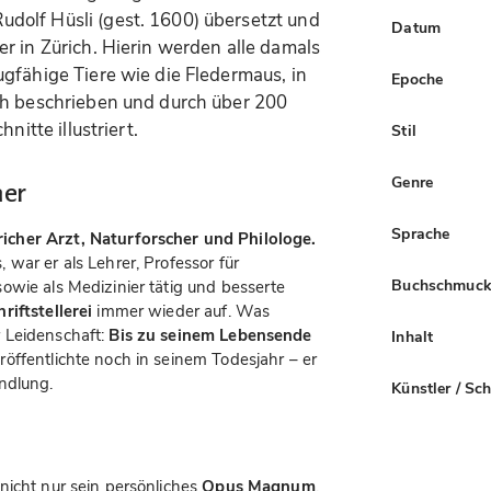
dolf Hüsli (gest. 1600) übersetzt und
Datum
r in Zürich. Hierin werden alle damals
gfähige Tiere wie die Fledermaus, in
Epoche
ch beschrieben und durch über 200
nitte illustriert.
Stil
Genre
ner
Sprache
cher Arzt, Naturforscher und Philologe.
war er als Lehrer, Professor für
Buchschmuc
owie als Medizinier tätig und besserte
riftstellerei
immer wieder auf. Was
 Leidenschaft:
Bis zu seinem Lebensende
Inhalt
öffentlichte noch in seinem Todesjahr – er
ndlung.
Künstler / Sc
nicht nur sein persönliches
Opus Magnum
,