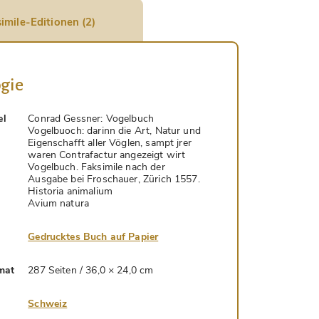
imile-Editionen (2)
gie
el
Conrad Gessner: Vogelbuch
Vogelbuoch: darinn die Art, Natur und
Eigenschafft aller Vöglen, sampt jrer
waren Contrafactur angezeigt wirt
Vogelbuch. Faksimile nach der
Ausgabe bei Froschauer, Zürich 1557.
Historia animalium
Avium natura
Gedrucktes Buch auf Papier
mat
287 Seiten / 36,0 × 24,0 cm
Schweiz