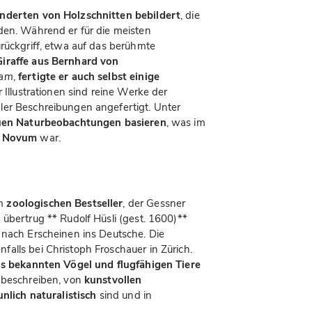
nderten von Holzschnitten bebildert
, die
den. Während er für die meisten
urückgriff, etwa auf das berühmte
Giraffe aus Bernhard von
tam
,
fertigte er auch selbst einige
r Illustrationen sind reine Werke der
ler Beschreibungen angefertigt. Unter
uen Naturbeobachtungen basieren
, was im
s Novum
war.
em
zoologischen Bestseller
, der Gessner
 übertrug ** Rudolf Hüsli (gest. 1600)**
 nach Erscheinen ins Deutsche. Die
enfalls bei Christoph Froschauer in Zürich.
ls bekannten Vögel und flugfähigen Tiere
 beschreiben, von
kunstvollen
unlich naturalistisch
sind und in