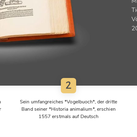
M
Ti
Vö
2
2
n
Sein umfangreiches *Vogelbuoch*, der dritte
r
Band seiner *Historia animalium*, erschien
1557 erstmals auf Deutsch