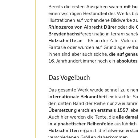
Bereits die ersten Ausgaben waren
mit hu
einen wichtigen Bestandteil des Werks bil
Illustrationen auf vorhandene Bildwerke z
Rhinozeros
von Albrecht Dürer
oder die
Breydenbachs
Peregrinatio in terram sanc
Holzschnitte an
– 65 an der Zahl. Viele de
Fantasie oder wurden auf Grundlage verba
ihnen sind aber auch solche,
die auf gena
16. Jahrhundert immer noch ein
absolute
Das Vogelbuch
Das gesamte Werk wurde schnell zu ein
internationale Bekanntheit
einbrachte. So
den dritten Band der Reihe nur zwei Jahre
Übersetzung erschien erstmals 1557
, eb
Auch hier werden die Texte, die
alle dama
in alphabetischer Reihenfolge
ausführlich
Holzschnitten
ergänzt, die teilweise
ersta
verschiedenen Größen daherkommen.