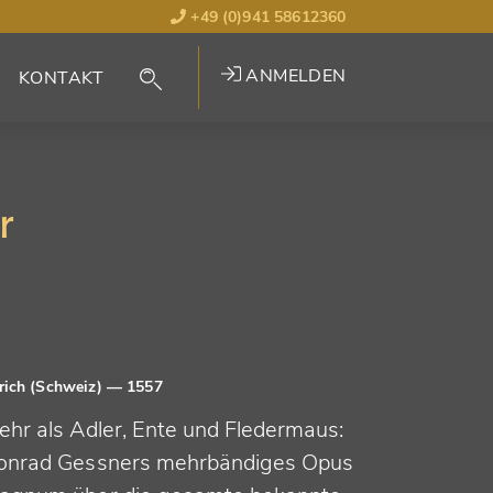
+49 (0)941 58612360
ANMELDEN
KONTAKT
r
rich (Schweiz)
— 1557
ehr als Adler, Ente und Fledermaus:
onrad Gessners mehrbändiges Opus