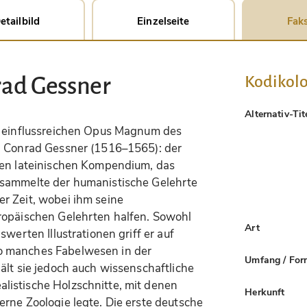
etailbild
Einzelseite
Faks
Kodikolo
rad Gessner
Alternativ-Tit
es einflussreichen Opus Magnum des
n Conrad Gessner (1516–1565): der
gen lateinischen Kompendium, das
rsammelte der humanistische Gelehrte
r Zeit, wobei ihm seine
ropäischen Gelehrten halfen. Sowohl
Art
swerten Illustrationen griff er auf
o manches Fabelwesen in der
Umfang / For
ält sie jedoch auch wissenschaftliche
listische Holzschnitte, mit denen
Herkunft
rne Zoologie legte. Die erste deutsche