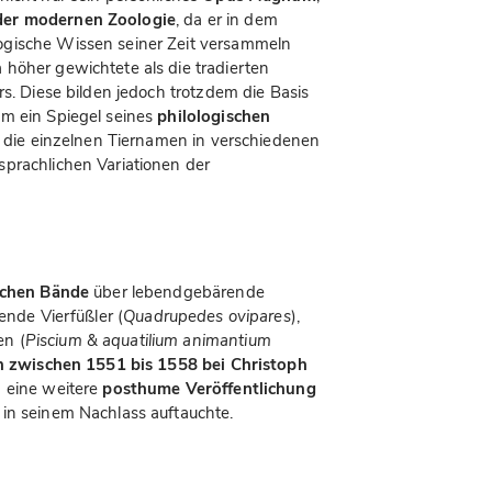
der modernen Zoologie
, da er in dem
ogische Wissen seiner Zeit versammeln
n
höher gewichtete als die tradierten
rs. Diese bilden jedoch trotzdem die Basis
em ein Spiegel seines
philologischen
f, die einzelnen Tiernamen in verschiedenen
prachlichen Variationen der
ichen Bände
über lebendgebärende
gende Vierfüßler (
Quadrupedes ovipares
),
n (
Piscium & aquatilium animantium
n zwischen 1551 bis 1558 bei Christoph
m eine weitere
posthume Veröffentlichung
in seinem Nachlass auftauchte.