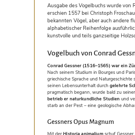
Ausgabe des
Vogelbuchs
wurde von Ru
erschien 1557 bei Christoph Froschaue
bekannten Vögel, aber auch andere flu
alphabetischer Reihenfolge ausführli
kunstvolle und teils ganzseitige Holzsch
Vogelbuch von Conrad Gess
Conrad Gessner (1516–1565) war ein Züri
Nach seinem Studium in Bourges und Paris, 
griechische Sprache und Naturgeschichte s
seinen Lebensunterhalt durch
gelehrte Sch
pragmatisch begann, wurde bald zu seiner
betrieb er naturkundliche Studien
und ver
starb an der Pest – eine geologische Abha
Gessners Opus Magnum
Mit der
Historia animalium
schuf Gessner 