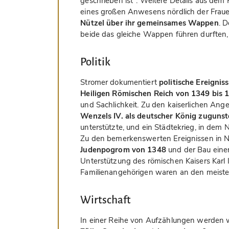
geschrieben ist". Weitere Details aus dem 
eines großen Anwesens nördlich der Frau
Nützel über ihr gemeinsames Wappen
. 
beide das gleiche Wappen führen durften, 
Politik
Stromer dokumentiert
politische Ereigni
Heiligen Römischen Reich von 1349 bis 
und Sachlichkeit. Zu den kaiserlichen An
Wenzels IV. als deutscher König zuguns
unterstützte, und ein Städtekrieg, in de
Zu den bemerkenswerten Ereignissen in N
Judenpogrom von 1348
und der Bau eine
Unterstützung des römischen Kaisers Karl 
Familienangehörigen waren an den meisten d
Wirtschaft
In einer Reihe von Aufzählungen werden wi