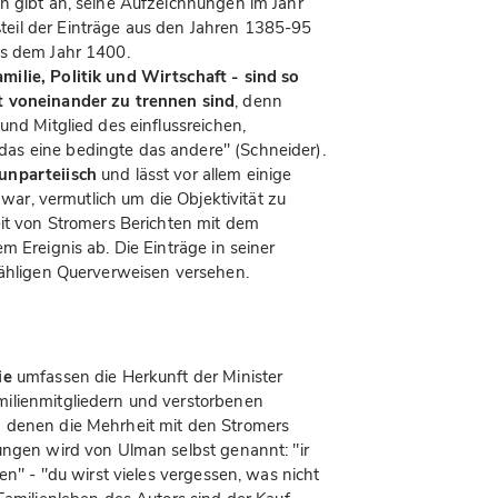
n gibt an, seine Aufzeichnungen im Jahr
eil der Einträge aus den Jahren 1385-95
us dem Jahr 1400.
ilie, Politik und Wirtschaft - sind so
t voneinander zu trennen sind
, denn
und Mitglied des einflussreichen,
as eine bedingte das andere" (Schneider).
unparteiisch
und lässt vor allem einige
 war, vermutlich um die Objektivität zu
eit von Stromers Berichten mit dem
m Ereignis ab. Die Einträge in seiner
zähligen Querverweisen versehen.
ie
umfassen die Herkunft der Minister
ilienmitgliedern und verstorbenen
 denen die Mehrheit mit den Stromers
ungen wird von Ulman selbst genannt: "ir
en" - "du wirst vieles vergessen, was nicht