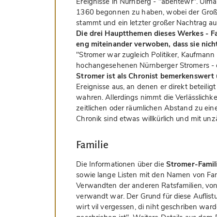
Ereignisse in Nürnberg - "abentewr". Ulma
1360 begonnen zu haben, wobei der Großt
stammt und ein letzter großer Nachtrag a
Die drei Hauptthemen dieses Werkes - Fam
eng miteinander verwoben, dass sie nich
"Stromer war zugleich Politiker, Kaufmann 
hochangesehenen Nürnberger Stromers - d
Stromer ist als Chronist bemerkenswert 
Ereignisse aus, an denen er direkt beteiligt
wahren. Allerdings nimmt die Verlässlichk
zeitlichen oder räumlichen Abstand zu eine
Chronik sind etwas willkürlich und mit un
Familie
Die Informationen über die
Stromer-Famil
sowie lange Listen mit den Namen von Fam
Verwandten der anderen Ratsfamilien, von
verwandt war. Der Grund für diese Auflist
wirt vil vergessen, di niht geschriben ward