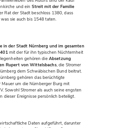
Familienleben des Autors sind der Kauf
enkirche und ein
Streit mit der Familie
Der Rat der Stadt beschloss 1380, dass
was sie auch bis 1548 taten.
sse in der Stadt Nürnberg und im gesamten
1401
mit der für ihn typischen Nüchternheit
gelegenheiten gehören die
Absetzung
ten Rupert von Wittelsbachs
, die Stromer
m Nürnberg dem Schwäbischen Bund beitrat.
ürnberg gehören das berüchtigte
r Mauer um die Nürnberger Burg mit
IV. Sowohl Stromer als auch seine engsten
ieser Ereignisse persönlich beteiligt.
rtschaftliche Daten aufgeführt, darunter