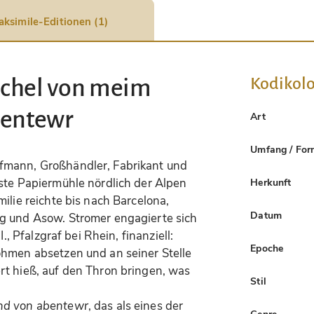
aksimile-Editionen (1)
Kodikolo
üchel von meim
bentewr
Art
Umfang / For
fmann, Großhändler, Fabrikant und
ste Papiermühle nördlich der Alpen
Herkunft
ilie reichte bis nach Barcelona,
Datum
g und Asow. Stromer engagierte sich
., Pfalzgraf bei Rhein, finanziell:
Epoche
öhmen absetzen und an seiner Stelle
rt hieß, auf den Thron bringen, was
Stil
und von abentewr
, das als eines der