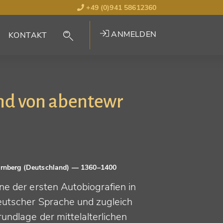
+49 (0)941 58612360
ANMELDEN
KONTAKT
nd von abentewr
rnberg (Deutschland)
— 1360–1400
ne der ersten Autobiografien in
eutscher Sprache und zugleich
undlage der mittelalterlichen