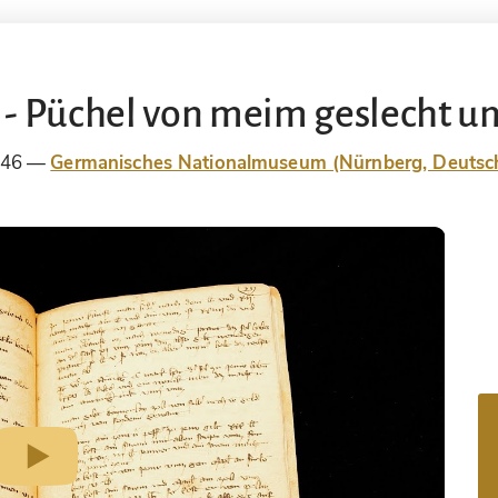
- Püchel von meim geslecht u
146
Germanisches Nationalmuseum (Nürnberg, Deutsc