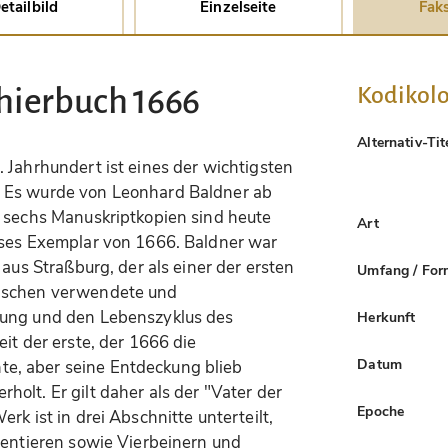
etailbild
Einzelseite
Faks
Kodikolo
Thierbuch 1666
Alternativ-Tit
 Jahrhundert ist eines der wichtigsten
 Es wurde von Leonhard Baldner ab
r sechs Manuskriptkopien sind heute
Art
eses Exemplar von 1666. Baldner war
 aus Straßburg, der als einer der ersten
Umfang / For
Fischen verwendete und
rung und den Lebenszyklus des
Herkunft
it der erste, der 1666 die
Datum
e, aber seine Entdeckung blieb
olt. Er gilt daher als der "Vater der
Epoche
rk ist in drei Abschnitte unterteilt,
lentieren sowie Vierbeinern und