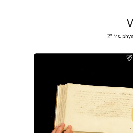
V
2° Ms. phys.