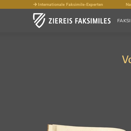
Internationale Faksimile-Experten
Na
FAKSI
V