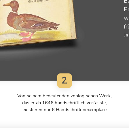
B
P
w
fr
J
2
Von seinem bedeutenden zoologischen Werk,
das er ab 1646 handschriftlich verfasste,
existieren nur 6 Handschriftenexemplare