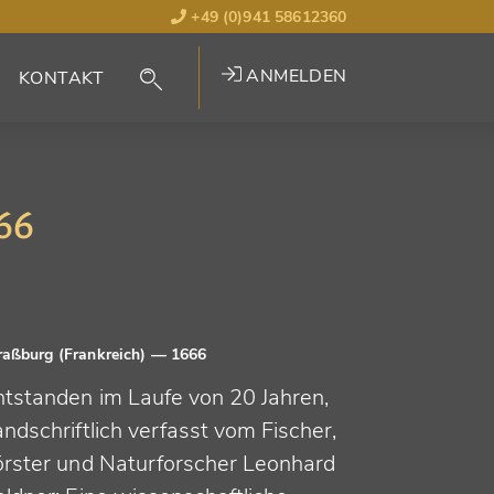
+49 (0)941 58612360
ANMELDEN
KONTAKT
66
raßburg (Frankreich)
— 1666
ntstanden im Laufe von 20 Jahren,
ndschriftlich verfasst vom Fischer,
örster und Naturforscher Leonhard