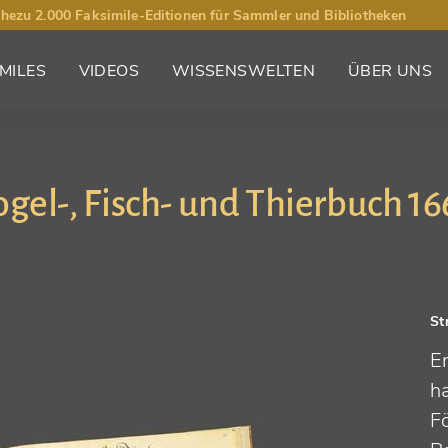
hezu 2.000 Faksimile-Editionen für Sammler und Bibliotheken
MILES
VIDEOS
WISSENSWELTEN
ÜBER UNS
ogel-, Fisch- und Thierbuch 16
St
E
ha
F