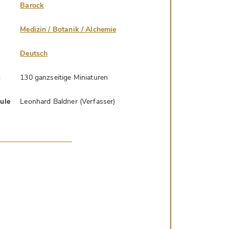
Barock
Medizin / Botanik / Alchemie
Deutsch
k
130 ganzseitige Miniaturen
hule
Leonhard Baldner (Verfasser)