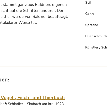
Stil
xt stammt ganz aus Baldners eigenen
icht auf die Schriften anderer. Der
Genre
alther wurde von Baldner beauftragt,
ktakulärer Weise tat.
Sprache
Buchschmuc
Künstler / Sc
nen:
 Vogel-, Fisch- und Thierbuch
ler & Schindler
– Simbach am Inn, 1973