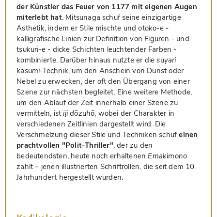
der Künstler das Feuer von 1177 mit eigenen Augen
miterlebt hat
. Mitsunaga schuf seine einzigartige
Ästhetik, indem er Stile mischte und
otoko-e
-
kalligrafische Linien zur Definition von Figuren - und
tsukuri-e
- dicke Schichten leuchtender Farben -
kombinierte. Darüber hinaus nutzte er die
suyari
kasumi
-Technik, um den Anschein von Dunst oder
Nebel zu erwecken, der oft den Übergang von einer
Szene zur nächsten begleitet. Eine weitere Methode,
um den Ablauf der Zeit innerhalb einer Szene zu
vermitteln, ist
iji dōzuhō
, wobei der Charakter in
verschiedenen Zeitlinien dargestellt wird. Die
Verschmelzung dieser Stile und Techniken schuf
einen
prachtvollen "Polit-Thriller"
, der zu den
bedeutendsten, heute noch erhaltenen
Emakimono
zählt – jenen illustrierten Schriftrollen, die seit dem 10.
Jahrhundert hergestellt wurden.