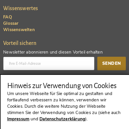
Wissenswertes
FAQ
Glossar
Wissenswelten
Vorteil sichern
Newsletter abonnieren und diesen Vorteil erhalten
SENDEN
Konto anlegen und einen anderen Vorteil erhalten
Hinweis zur Verwendung von Cookies
SENDEN
Um unsere Webseite für Sie optimal zu gestalten und
fortlaufend verbessern zu können, verwenden wir
Cookies. Durch die weitere Nutzung der Webseite
stimmen Sie der Verwendung von Cookies zu (siehe auch
Impressum
und
Datenschutzerklärung
).
VERTRAG WIDERRUFEN