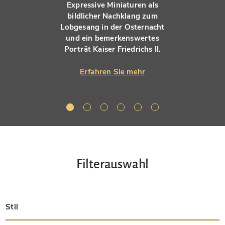
Expressive Miniaturen als
bildlicher Nachklang zum
Lobgesang in der Osternacht
und ein bemerkenswertes
Porträt Kaiser Friedrichs II.
Erfahren Sie mehr
Filterauswahl
Stil
Spätantik
Insular
Karolingisch
Ottonisch
Byzantinisch
Romanisch
Gotisch
Präkolumbisch
Renaissance
Frühe Drucke
Barock
Hebräisch
Islamisch / Orientalisch