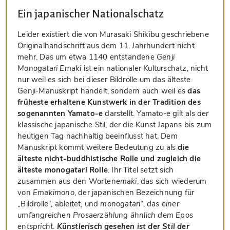
Ein japanischer Nationalschatz
Leider existiert die von Murasaki Shikibu geschriebene
Originalhandschrift aus dem 11. Jahrhundert nicht
mehr. Das um etwa 1140 entstandene
Genji
Monogatari Emaki
ist ein nationaler Kulturschatz, nicht
nur weil es sich bei dieser Bildrolle um das älteste
Genji-Manuskript handelt, sondern auch weil es
das
früheste erhaltene Kunstwerk in der Tradition des
sogenannten Yamato-e
darstellt. Yamato-e gilt als
der
klassische japanische Stil, der die Kunst Japans bis zum
heutigen Tag nachhaltig beeinflusst hat. Dem
Manuskript kommt weitere Bedeutung zu als
die
älteste nicht-buddhistische Rolle und zugleich die
älteste
monogatari
Rolle
. Ihr Titel setzt sich
zusammen aus den Worten
emaki
, das sich wiederum
von
Emakimono
, der japanischen Bezeichnung für
„Bildrolle“, ableitet, und
monogatari“, das einer
umfangreichen Prosaerzählung ähnlich dem Epos
entspricht.
Künstlerisch gesehen ist der Stil der