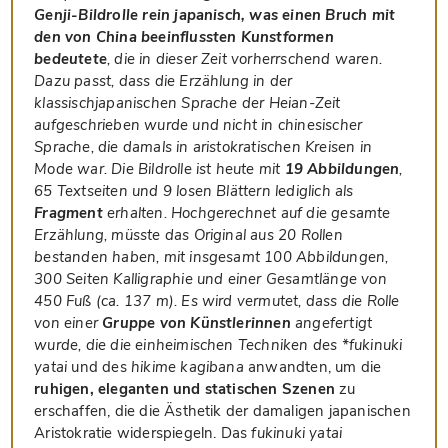
Genji-Bildrolle rein japanisch, was einen Bruch mit
den von China beeinflussten Kunstformen
bedeutete
, die in dieser Zeit vorherrschend waren.
Dazu passt, dass die Erzählung in der
klassischjapanischen Sprache der Heian-Zeit
aufgeschrieben wurde und nicht in chinesischer
Sprache, die damals in aristokratischen Kreisen in
Mode war. Die Bildrolle ist heute mit
19 Abbildungen
,
65 Textseiten und 9 losen Blättern lediglich als
Fragment
erhalten. Hochgerechnet auf die gesamte
Erzählung, müsste das Original aus 20 Rollen
bestanden haben, mit insgesamt 100 Abbildungen,
300 Seiten Kalligraphie und einer Gesamtlänge von
450 Fuß (ca. 137 m). Es wird vermutet, dass die Rolle
von einer
Gruppe von Künstlerinnen
angefertigt
wurde, die die einheimischen Techniken des *fukinuki
yatai
und des
hikime kagibana
anwandten, um die
ruhigen, eleganten und statischen Szenen
zu
erschaffen, die die Ästhetik der damaligen japanischen
Aristokratie widerspiegeln. Das
fukinuki yatai