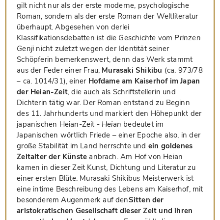
gilt nicht nur als der erste moderne, psychologische
Roman, sondern als der erste Roman der Weltliteratur
überhaupt. Abgesehen von derlei
Klassifikationsdebatten ist die
Geschichte vom Prinzen
Genji
nicht zuletzt wegen der Identität seiner
Schöpferin bemerkenswert, denn das Werk stammt
aus der Feder einer Frau,
Murasaki Shikibu
(ca. 973/78
– ca. 1014/31), einer
Hofdame am Kaiserhof im Japan
der Heian-Zeit
, die auch als Schriftstellerin und
Dichterin tätig war. Der Roman entstand zu Beginn
des 11. Jahrhunderts und markiert den Höhepunkt der
japanischen Heian-Zeit -
Heian
bedeutet im
Japanischen wörtlich Friede – einer Epoche also, in der
große Stabilität im Land herrschte und
ein goldenes
Zeitalter der Künste
anbrach. Am Hof von Heian
kamen in dieser Zeit Kunst, Dichtung und Literatur zu
einer ersten Blüte. Murasaki Shikibus Meisterwerk ist
eine intime Beschreibung des Lebens am Kaiserhof, mit
besonderem Augenmerk auf den
Sitten der
aristokratischen Gesellschaft dieser Zeit und ihren