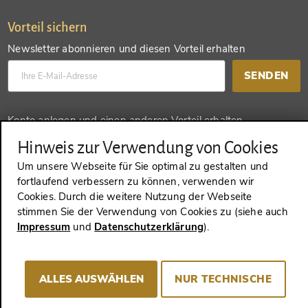
Vorteil sichern
Newsletter abonnieren und diesen Vorteil erhalten
SENDEN
Konto anlegen und einen anderen Vorteil erhalten
Hinweis zur Verwendung von Cookies
SENDEN
Um unsere Webseite für Sie optimal zu gestalten und
fortlaufend verbessern zu können, verwenden wir
Cookies. Durch die weitere Nutzung der Webseite
stimmen Sie der Verwendung von Cookies zu (siehe auch
VERTRAG WIDERRUFEN
Impressum
und
Datenschutzerklärung
).
Impressum
AGB
Datenschutz
Cookie-Consent
ALLES AUSWÄHLEN
NUR TECHNISCHE