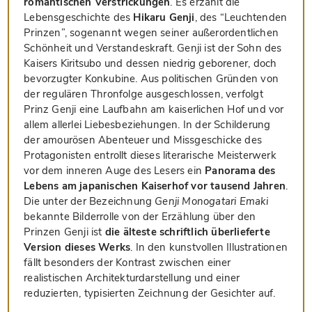
romantischen Verstrickungen
. Es erzählt die
Lebensgeschichte des
Hikaru Genji
, des “Leuchtenden
Prinzen”, sogenannt wegen seiner außerordentlichen
Schönheit und Verstandeskraft. Genji ist der Sohn des
Kaisers Kiritsubo und dessen niedrig geborener, doch
bevorzugter Konkubine. Aus politischen Gründen von
der regulären Thronfolge ausgeschlossen, verfolgt
Prinz Genji eine Laufbahn am kaiserlichen Hof und vor
allem allerlei Liebesbeziehungen. In der Schilderung
der amourösen Abenteuer und Missgeschicke des
Protagonisten entrollt dieses literarische Meisterwerk
vor dem inneren Auge des Lesers ein
Panorama des
Lebens am japanischen Kaiserhof vor tausend Jahren
.
Die unter der Bezeichnung
Genji Monogatari Emaki
bekannte Bilderrolle von der Erzählung über den
Prinzen Genji ist
die älteste schriftlich überlieferte
Version dieses Werks
. In den kunstvollen Illustrationen
fällt besonders der Kontrast zwischen einer
realistischen Architekturdarstellung und einer
reduzierten, typisierten Zeichnung der Gesichter auf.