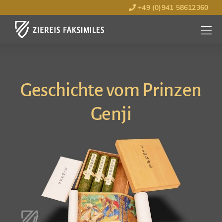
+49 (0)941 58612360
MENÜ
ÖFFNE
Geschichte vom Prinzen
Genji