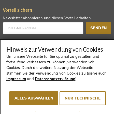
Vorteil sichern
Newsletter abonnieren und diesen Vorteil erhalten
SENDEN
Konto anlegen und einen anderen Vorteil erhalten
Hinweis zur Verwendung von Cookies
SENDEN
Um unsere Webseite für Sie optimal zu gestalten und
fortlaufend verbessern zu können, verwenden wir
Cookies. Durch die weitere Nutzung der Webseite
stimmen Sie der Verwendung von Cookies zu (siehe auch
VERTRAG WIDERRUFEN
Impressum
und
Datenschutzerklärung
).
ALLES AUSWÄHLEN
NUR TECHNISCHE
Impressum
AGB
Datenschutz
Cookie-Consent