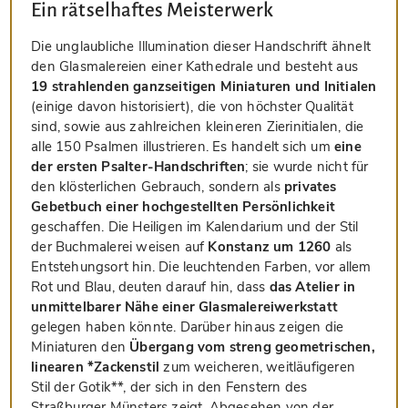
Ein rätselhaftes Meisterwerk
Die unglaubliche Illumination dieser Handschrift ähnelt
den Glasmalereien einer Kathedrale und besteht aus
19 strahlenden ganzseitigen Miniaturen und Initialen
(einige davon historisiert), die von höchster Qualität
sind, sowie aus zahlreichen kleineren Zierinitialen, die
alle 150 Psalmen illustrieren. Es handelt sich um
eine
der ersten Psalter-Handschriften
; sie wurde nicht für
den klösterlichen Gebrauch, sondern als
privates
Gebetbuch einer hochgestellten Persönlichkeit
geschaffen. Die Heiligen im Kalendarium und der Stil
der Buchmalerei weisen auf
Konstanz um 1260
als
Entstehungsort hin. Die leuchtenden Farben, vor allem
Rot und Blau, deuten darauf hin, dass
das Atelier in
unmittelbarer Nähe einer Glasmalereiwerkstatt
gelegen haben könnte. Darüber hinaus zeigen die
Miniaturen den
Übergang vom streng geometrischen,
linearen *Zackenstil
zum weicheren, weitläufigeren
Stil der Gotik**, der sich in den Fenstern des
Straßburger Münsters zeigt. Abgesehen von der