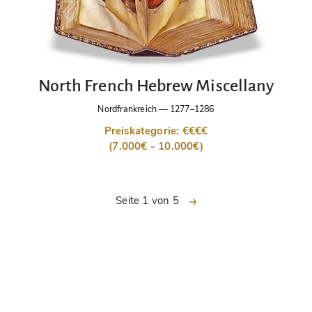
North French Hebrew Miscellany
Nordfrankreich
—
1277–1286
Preiskategorie: €€€€
(7.000€ - 10.000€)
nächste
Seite 1 von 5