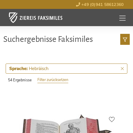
+49 (0)941 58612360
MENÜ
ÖFFNE
Such­ergebnisse Faksimiles
Hebräisch
Sprache:
Filter zurücksetzen
54 Ergebnisse