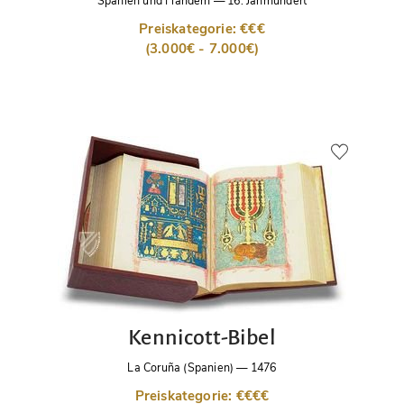
Spanien und Flandern
—
16. Jahrhundert
Preiskategorie: €€€
(3.000€ - 7.000€)
Kennicott-Bibel
La Coruña (Spanien)
—
1476
Preiskategorie: €€€€