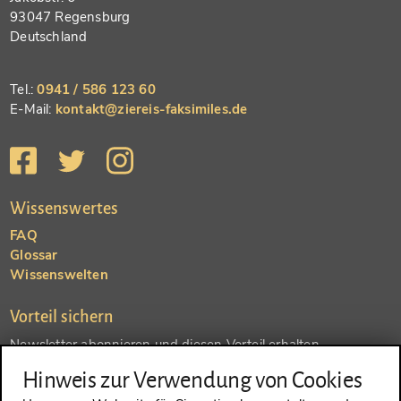
93047 Regensburg
Deutschland
Tel.:
0941 / 586 123 60
E-Mail:
kontakt@ziereis-faksimiles.de
Wissenswertes
FAQ
Glossar
Wissenswelten
Vorteil sichern
Newsletter abonnieren und diesen Vorteil erhalten
Hinweis zur Verwendung von Cookies
SENDEN