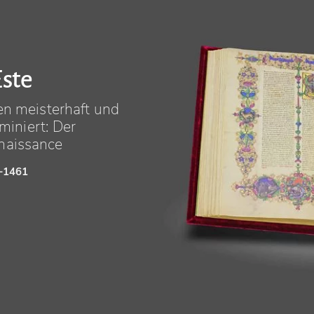
Este
en meisterhaft und
uminiert: Der
naissance
5–1461