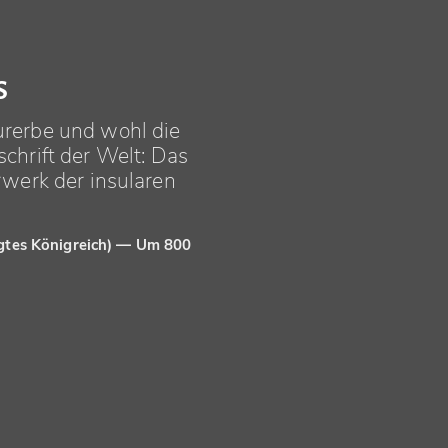
s
rerbe und wohl die
hrift der Welt: Das
werk der insularen
igtes Königreich) — Um 800