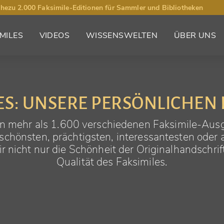
hezu 2.000 Faksimile-Editionen für Sammler und Bibliotheken
MILES
VIDEOS
WISSENSWELTEN
ÜBER UNS
ES: UNSERE PERSÖNLICHEN 
 von mehr als 1.600 verschiedenen Faksimile-Au
 schönsten, prächtigsten, interessantesten oder
 nicht nur die Schönheit der Originalhandschrift
Qualität des Faksimiles.