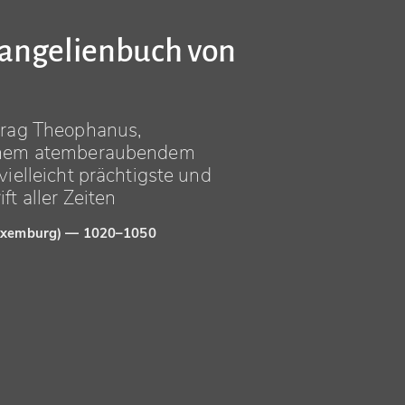
vangelienbuch von
trag Theophanus,
inem atemberaubendem
ielleicht prächtigste und
t aller Zeiten
Luxemburg) — 1020–1050