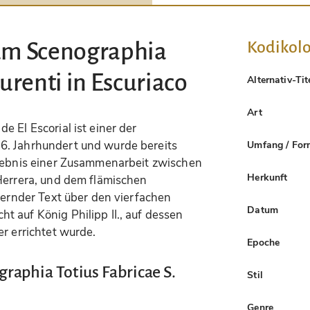
Kodikolo
um Scenographia
aurenti in Escuriaco
Alternativ-Tit
Art
 El Escorial ist einer der
6. Jahrhundert und wurde bereits
Umfang / For
rgebnis einer Zusammenarbeit zwischen
Herkunft
 Herrera, und dem flämischen
uternder Text über den vierfachen
Datum
 auf König Philipp II., auf dessen
er errichtet wurde.
Epoche
aphia Totius Fabricae S.
Stil
Genre