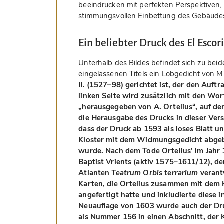
beeindrucken mit perfekten Perspektiven,
stimmungsvollen Einbettung des Gebäudes
Ein beliebter Druck des El Escori
Unterhalb des Bildes befindet sich zu bei
eingelassenen Titels ein Lobgedicht von 
II. (1527–98) gerichtet ist, der den Auft
linken Seite wird zusätzlich mit den Wo
„herausgegeben von A. Ortelius“, auf de
die Herausgabe des Drucks in dieser Vers
dass der Druck ab 1593 als loses Blatt un
Kloster mit dem Widmungsgedicht abgebil
wurde. Nach dem Tode Ortelius’ im Jahr 
Baptist Vrients (aktiv 1575–1611/12), de
Atlanten
Teatrum Orbis terrarium
verantw
Karten, die Ortelius zusammen mit dem
angefertigt hatte und inkludierte diese i
Neuauflage von 1603 wurde auch der Dru
als Nummer 156 in einen Abschnitt, der 