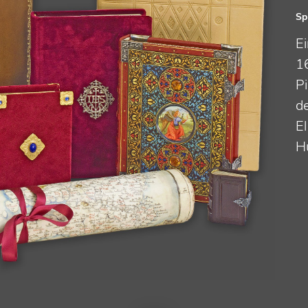
Sp
E
1
P
d
El
H