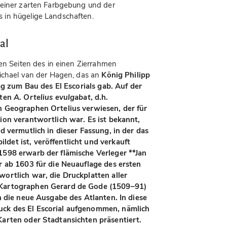
 einer zarten Farbgebung und der
 in hügelige Landschaften.
al
den Seiten des in einen Zierrahmen
Michael van der Hagen, das an
König Philipp
rag zum Bau des El Escorials gab. Auf der
rten
A. Ortelius evulgabat
, d.h.
n Geographen Ortelius verwiesen, der für
ion verantwortlich war. Es ist bekannt,
d vermutlich in dieser Fassung, in der das
det ist, veröffentlicht und verkauft
1598 erwarb der flämische Verleger **Jan
r ab 1603 für die Neuauflage des ersten
ortlich war, die Druckplatten aller
 Kartographen Gerard de Gode (1509–91)
n die neue Ausgabe des Atlanten. In diese
ck des El Escorial aufgenommen, nämlich
Karten oder Stadtansichten präsentiert.