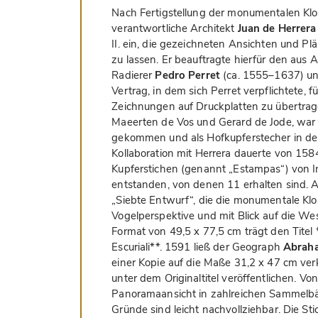
Nach Fertigstellung der monumentalen Klost
verantwortliche Architekt
Juan de Herrera
II. ein, die gezeichneten Ansichten und 
zu lassen. Er beauftragte hierfür den au
Radierer
Pedro Perret
(ca. 1555–1637) un
Vertrag, in dem sich Perret verpflichtete, 
Zeichnungen auf Druckplatten zu übertragen
Maeerten de Vos und Gerard de Jode, war 
gekommen und als Hofkupferstecher in den 
Kollaboration mit Herrera dauerte von 1584
Kupferstichen (genannt „Estampas“) von I
entstanden, von denen 11 erhalten sind.
„Siebte Entwurf“, die die monumentale Klos
Vogelperspektive und mit Blick auf die Wes
Format von 49,5 x 77,5 cm trägt den Titel *
Escuriali**. 1591 ließ der Geograph
Abraha
einer Kopie auf die Maße 31,2 x 47 cm ve
unter dem Originaltitel veröffentlichen. Vo
Panoramaansicht in zahlreichen Sammelbä
Gründe sind leicht nachvollziehbar. Die Sti