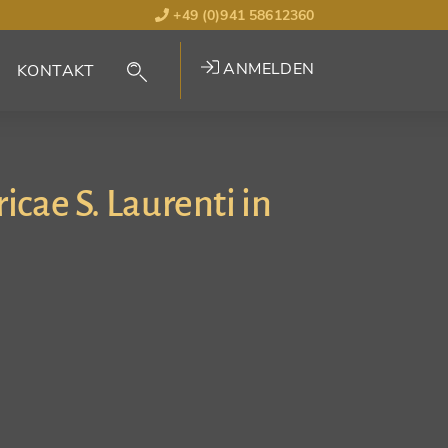
+49 (0)941 58612360
ANMELDEN
KONTAKT
ae S. Laurenti in