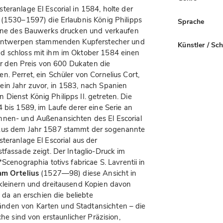
eranlage El Escorial in 1584, holte der
(1530–1597) die Erlaubnis König Philipps
Sprache
Pläne des Bauwerks drucken und verkaufen
s Antwerpen stammenden Kupferstecher und
Künstler / Sc
d schloss mit ihm im Oktober 1584 einen
für den Preis von 600 Dukaten die
. Perret, ein Schüler von Cornelius Cort,
ein Jahr zuvor, in 1583, nach Spanien
Dienst König Philipps II. getreten. Die
 bis 1589, im Laufe derer eine Serie an
nnen- und Außenansichten des El Escorial
 Aus dem Jahr 1587 stammt der sogenannte
teranlage El Escorial aus der
tfassade zeigt. Der Intaglio-Druck im
Scenographia totivs fabricae S. Lavrentii in
m Ortelius
(1527—98) diese Ansicht in
rkleinern und dreitausend Kopien davon
n da an erschien die beliebte
nden von Karten und Stadtansichten – die
che sind von erstaunlicher Präzision,