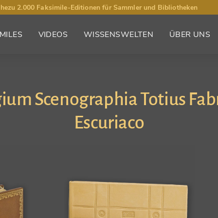
hezu 2.000 Faksimile-Editionen für Sammler und Bibliotheken
MILES
VIDEOS
WISSENSWELTEN
ÜBER UNS
um Scenographia Totius Fabric
Escuriaco