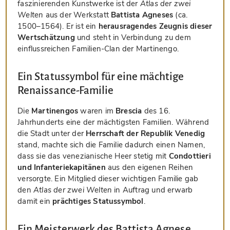
faszinierenden Kunstwerke ist der
Atlas der zwei
Welten
aus der Werkstatt
Battista Agneses
(ca.
1500–1564). Er ist ein
herausragendes Zeugnis dieser
Wertschätzung
und steht in Verbindung zu dem
einflussreichen Familien-Clan der Martinengo.
Ein Statussymbol für eine mächtige
Renaissance-Familie
Die
Martinengos
waren im
Brescia
des 16.
Jahrhunderts eine der mächtigsten Familien. Während
die Stadt unter der
Herrschaft der Republik Venedig
stand, machte sich die Familie dadurch einen Namen,
dass sie das venezianische Heer stetig mit
Condottieri
und Infanteriekapitänen
aus den eigenen Reihen
versorgte. Ein Mitglied dieser wichtigen Familie gab
den
Atlas der zwei Welten
in Auftrag und erwarb
damit ein
prächtiges Statussymbol
.
Ein Meisterwerk des Battista Agnese