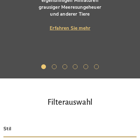
eigensinnigen Miniaturen
grausiger Meeresungeheuer
und anderer Tiere
Erfahren Sie mehr
Filterauswahl
Stil
Spätantik
Insular
Karolingisch
Ottonisch
Byzantinisch
Romanisch