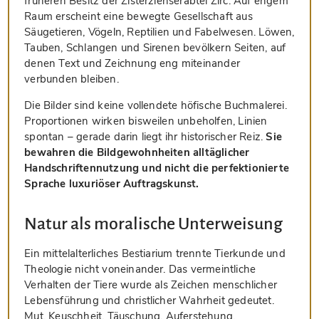
früheren Besitz der Zisterzienserabtei Zirc. Auf engem
Raum erscheint eine bewegte Gesellschaft aus
Säugetieren, Vögeln, Reptilien und Fabelwesen. Löwen,
Tauben, Schlangen und Sirenen bevölkern Seiten, auf
denen Text und Zeichnung eng miteinander
verbunden bleiben.
Die Bilder sind keine vollendete höfische Buchmalerei.
Proportionen wirken bisweilen unbeholfen, Linien
spontan – gerade darin liegt ihr historischer Reiz.
Sie
bewahren die Bildgewohnheiten alltäglicher
Handschriftennutzung und nicht die perfektionierte
Sprache luxuriöser Auftragskunst.
Natur als moralische Unterweisung
Ein mittelalterliches Bestiarium trennte Tierkunde und
Theologie nicht voneinander. Das vermeintliche
Verhalten der Tiere wurde als Zeichen menschlicher
Lebensführung und christlicher Wahrheit gedeutet.
Mut, Keuschheit, Täuschung, Auferstehung,