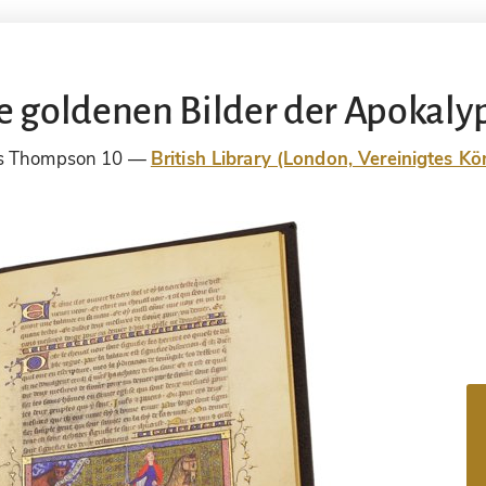
e goldenen Bilder der Apokaly
s Thompson 10
British Library (London, Vereinigtes Kö