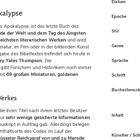
Datum
kalypse
Epoche
 Apokalypse, ist das letzte Buch des
Stil
de der Welt und dem Tag des Jüngsten
reichsten literarischen Werken
und wird
Genre
eratur, im Film oder in der bildenden Kunst
gabe des Bibeltextes befindet sich heute in
ry Yates Thompson
. Die
Sprache
gibt Forschern und Historikern noch immer
mit
69 großen Miniaturen, goldenen
Schrift
Buchschmuc
Werkes
ie ihren Titel nach ihrem letzten Besitzer
Inhalt
nur
sehr wenige gesicherte Informationen
.
uskript in Auftrag gab. Allerdings belegen
nthaltsorte des Codex im Lauf der
Künstler / Sc
üsseler Reichsgraf von und zu Merode