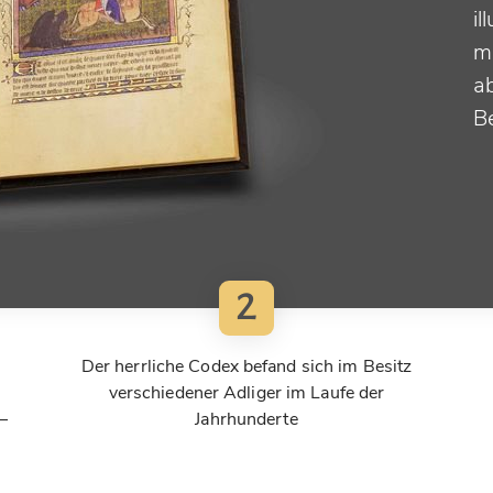
i
m
a
B
2
Der herrliche Codex befand sich im Besitz
verschiedener Adliger im Laufe der
–
Jahrhunderte