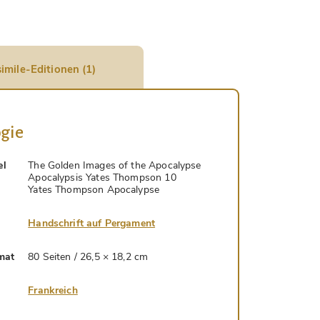
imile-Editionen (1)
gie
el
The Golden Images of the Apocalypse
Apocalypsis Yates Thompson 10
Yates Thompson Apocalypse
Handschrift auf Pergament
mat
80 Seiten / 26,5 × 18,2 cm
Frankreich