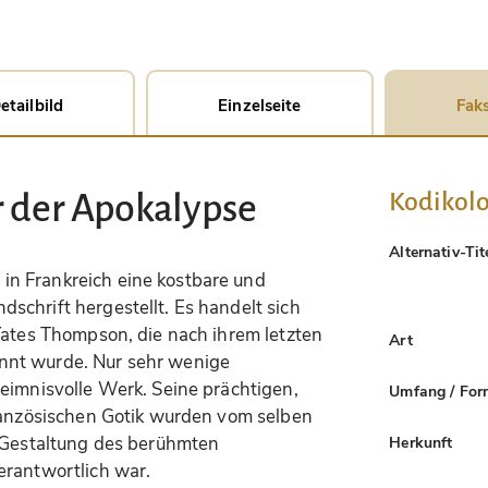
etailbild
Einzelseite
Faks
Kodikolo
r der Apokalypse
Alternativ-Tit
n Frankreich eine kostbare und
schrift hergestellt. Es handelt sich
Yates Thompson, die nach ihrem letzten
Art
nnt wurde. Nur sehr wenige
eimnisvolle Werk. Seine prächtigen,
Umfang / For
französischen Gotik wurden vom selben
e Gestaltung des berühmten
Herkunft
erantwortlich war.