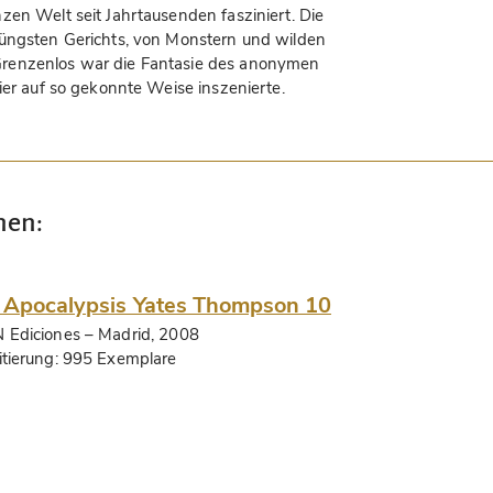
zen Welt seit Jahrtausenden fasziniert. Die
Jüngsten Gerichts, von Monstern und wilden
renzenlos war die Fantasie des anonymen
ier auf so gekonnte Weise inszenierte.
nen:
 Apocalypsis Yates Thompson 10
 Ediciones
– Madrid, 2008
itierung:
995 Exemplare