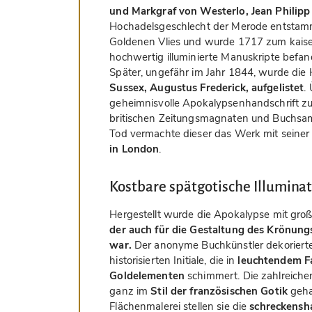
und Markgraf von Westerlo, Jean Philip
Hochadelsgeschlecht der Merode entstamm
Goldenen Vlies und wurde 1717 zum kaiser
hochwertig illuminierte Manuskripte befand
Später, ungefähr im Jahr 1844, wurde die
Sussex, Augustus Frederick, aufgelistet
.
geheimnisvolle Apokalypsenhandschrift zu
britischen Zeitungsmagnaten und Buchsa
Tod vermachte dieser das Werk mit seiner
in London
.
Kostbare spätgotische Illumina
Hergestellt wurde die Apokalypse mit gro
der auch für die Gestaltung des Krönung
war.
Der anonyme Buchkünstler dekorierte 
historisierten Initiale, die in
leuchtendem F
Goldelementen
schimmert. Die zahlreichen 
ganz im
Stil der französischen Gotik
geha
Flächenmalerei stellen sie die
schreckensha