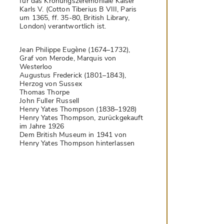
für das Krönungszeremoniale Kaiser
Karls V. (Cotton Tiberius B VIII, Paris
um 1365, ff. 35-80, British Library,
London) verantwortlich ist.
Jean Philippe Eugène (1674–1732),
Graf von Merode, Marquis von
Westerloo
Augustus Frederick (1801–1843),
Herzog von Sussex
Thomas Thorpe
John Fuller Russell
Henry Yates Thompson (1838–1928)
Henry Yates Thompson, zurückgekauft
im Jahre 1926
Dem British Museum in 1941 von
Henry Yates Thompson hinterlassen