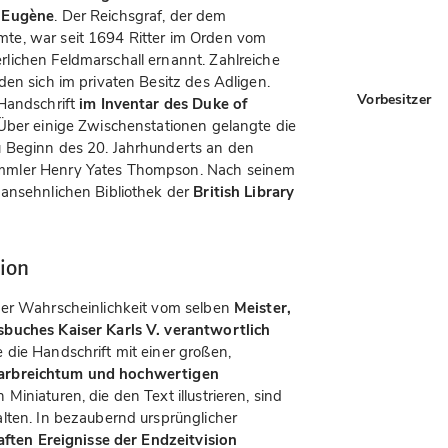
p Eugène
. Der Reichsgraf, der dem
te, war seit 1694 Ritter im Orden vom
lichen Feldmarschall ernannt. Zahlreiche
en sich im privaten Besitz des Adligen.
Vorbesitzer
 Handschrift
im Inventar des Duke of
 Über einige Zwischenstationen gelangte die
 Beginn des 20. Jahrhunderts an den
mmler Henry Yates Thompson. Nach seinem
 ansehnlichen Bibliothek der
British Library
tion
ßer Wahrscheinlichkeit vom selben
Meister,
sbuches Kaiser Karls V. verantwortlich
die Handschrift mit einer großen,
arbreichtum und hochwertigen
Miniaturen, die den Text illustrieren, sind
lten. In bezaubernd ursprünglicher
ften Ereignisse der Endzeitvision