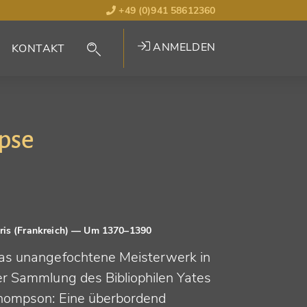
+49 (0)941 58612360
ANMELDEN
KONTAKT
ypse
ris (Frankreich)
— Um 1370–1390
as unangefochtene Meisterwerk in
er Sammlung des Bibliophilen Yates
hompson: Eine überbordend