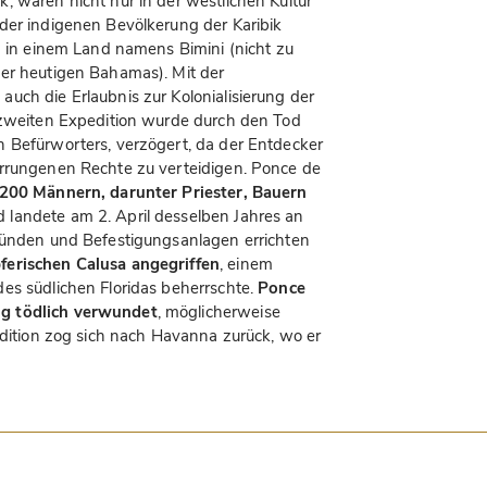
, waren nicht nur in der westlichen Kultur
der indigenen Bevölkerung der Karibik
h in einem Land namens Bimini (nicht zu
der heutigen Bahamas). Mit der
uch die Erlaubnis zur Kolonialisierung der
r zweiten Expedition wurde durch den Tod
 Befürworters, verzögert, da der Entdecker
errungenen Rechte zu verteidigen. Ponce de
t 200 Männern, darunter Priester, Bauern
 landete am 2. April desselben Jahres an
gründen und Befestigungsanlagen errichten
erischen Calusa angegriffen
, einem
es südlichen Floridas beherrschte.
Ponce
g tödlich verwundet
, möglicherweise
edition zog sich nach Havanna zurück, wo er