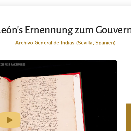
León's Ernennung zum Gouvern
Archivo General de Indias (Sevilla, Spanien)