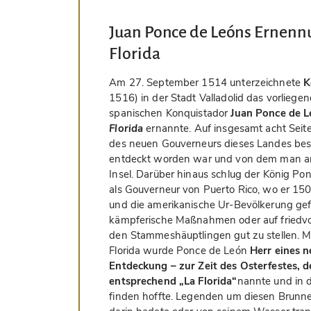
Juan Ponce de Leóns Ernen
Florida
Am 27. September 1514 unterzeichnete
K
1516) in der Stadt Valladolid das vorlieg
spanischen Konquistador
Juan Ponce de 
Florida
ernannte. Auf insgesamt acht Seite
des neuen Gouverneurs dieses Landes besch
entdeckt worden war und von dem man an
Insel. Darüber hinaus schlug der König Po
als Gouverneur von Puerto Rico, wo er 150
und die amerikanische Ur-Bevölkerung ge
kämpferische Maßnahmen oder auf friedvol
den Stammeshäuptlingen gut zu stellen. 
Florida wurde Ponce de León
Herr eines n
Entdeckung – zur Zeit des Osterfestes, d
entsprechend „La Florida“
nannte und in 
finden hoffte. Legenden um diesen Brunne