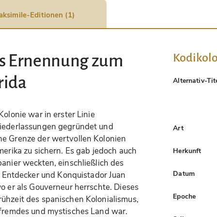
aksimile-Editionen (1)
Kodikolo
's Ernennung zum
rida
Alternativ-Tit
Kolonie war in erster Linie
Niederlassungen gegründet und
Art
he Grenze der wertvollen Kolonien
merika zu sichern. Es gab jedoch auch
Herkunft
panier weckten, einschließlich des
Datum
Entdecker und Konquistador Juan
wo er als Gouverneur herrschte. Dieses
Epoche
rühzeit des spanischen Kolonialismus,
n fremdes und mystisches Land war.