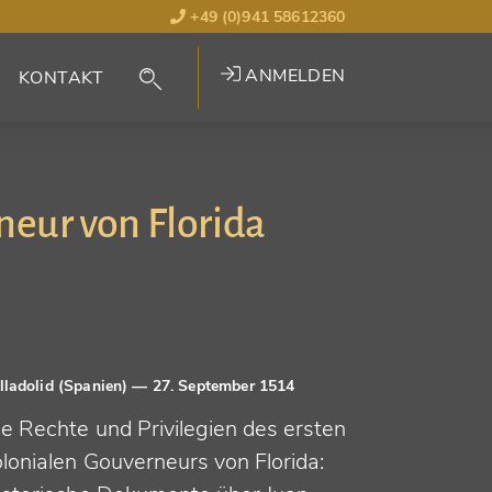
+49 (0)941 58612360
ANMELDEN
KONTAKT
eur von Florida
lladolid (Spanien)
— 27. September 1514
ie Rechte und Privilegien des ersten
olonialen Gouverneurs von Florida: