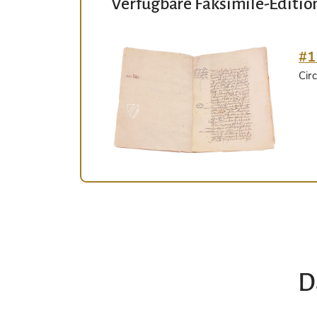
Verfügbare Faksimile-Editio
#1
Circ
D