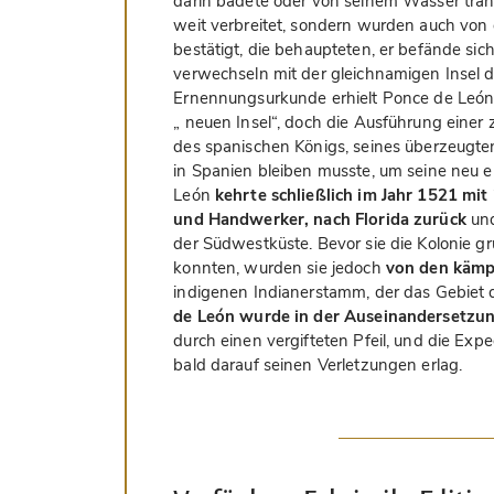
darin badete oder von seinem Wasser trank
weit verbreitet, sondern wurden auch von 
bestätigt, die behaupteten, er befände sic
verwechseln mit der gleichnamigen Insel 
Ernennungsurkunde erhielt Ponce de León a
„ neuen Insel“, doch die Ausführung eine
des spanischen Königs, seines überzeugten
in Spanien bleiben musste, um seine neu 
León
kehrte schließlich im Jahr 1521 mi
und Handwerker, nach Florida zurück
und
der Südwestküste. Bevor sie die Kolonie 
konnten, wurden sie jedoch
von den kämpf
indigenen Indianerstamm, der das Gebiet d
de León wurde in der Auseinandersetzun
durch einen vergifteten Pfeil, und die Exp
bald darauf seinen Verletzungen erlag.