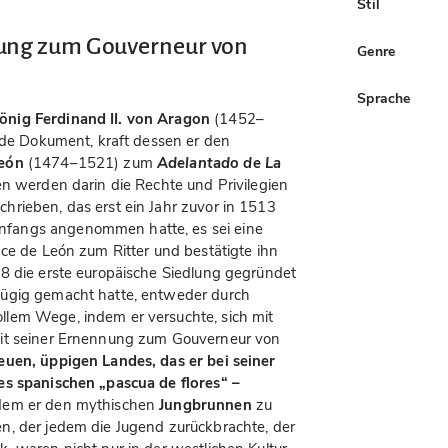
Stil
nung zum Gouverneur von
Genre
Sprache
önig Ferdinand II. von Aragon
(1452–
ende Dokument, kraft dessen er den
León
(1474–1521) zum
Adelantado de La
n werden darin die Rechte und Privilegien
rieben, das erst ein Jahr zuvor in 1513
fangs angenommen hatte, es sei eine
nce de León zum Ritter und bestätigte ihn
8 die erste europäische Siedlung gegründet
fügig gemacht hatte, entweder durch
lem Wege, indem er versuchte, sich mit
Mit seiner Ernennung zum Gouverneur von
euen, üppigen Landes, das er bei seiner
es spanischen „pascua de flores“ –
dem er den mythischen
Jungbrunnen
zu
n, der jedem die Jugend zurückbrachte, der