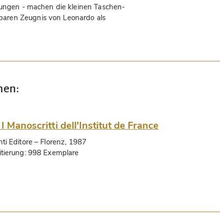
tungen - machen die kleinen Taschen-
aren Zeugnis von Leonardo als
nen:
 I Manoscritti dell'Institut de France
nti Editore
– Florenz, 1987
itierung:
998 Exemplare