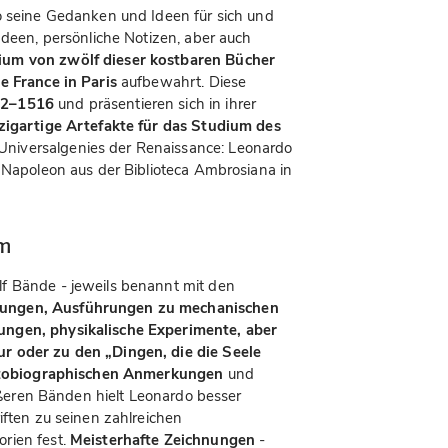
o seine Gedanken und Ideen für sich und
Ideen, persönliche Notizen, aber auch
um von zwölf dieser kostbaren Bücher
de France in Paris
aufbewahrt. Diese
92–1516
und präsentieren sich in ihrer
zigartige Artefakte für das Studium des
niversalgenies der Renaissance: Leonardo
r Napoleon aus der Biblioteca Ambrosiana in
um
lf Bände - jeweils benannt mit den
ungen, Ausführungen zu mechanischen
ungen, physikalische Experimente, aber
r oder zu den „Dingen, die die Seele
tobiographischen Anmerkungen
und
rößeren Bänden hielt Leonardo besser
iften zu seinen zahlreichen
rien fest.
Meisterhafte Zeichnungen
-