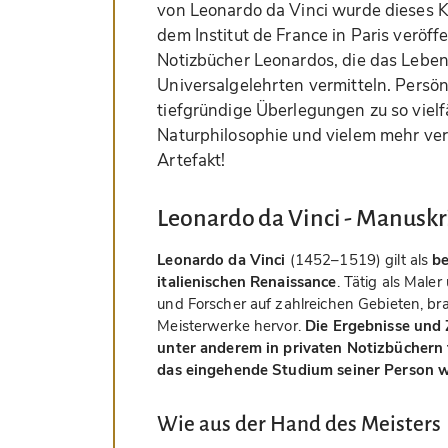
von Leonardo da Vinci wurde dieses
dem Institut de France in Paris veröff
Notizbücher Leonardos, die das Leb
Universalgelehrten vermitteln. Persö
tiefgründige Überlegungen zu so viel
Naturphilosophie und vielem mehr vere
Artefakt!
Leonardo da Vinci - Manuskri
Leonardo da Vinci
(1452–1519) gilt als
be
italienischen Renaissance
. Tätig als Male
und Forscher auf zahlreichen Gebieten, bra
Meisterwerke hervor.
Die Ergebnisse und Z
unter anderem in privaten Notizbüchern f
das eingehende Studium seiner Person 
Wie aus der Hand des Meisters