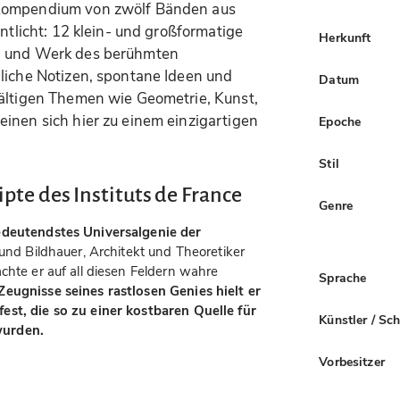
 Kompendium von zwölf Bänden aus
entlicht: 12 klein- und großformatige
Herkunft
en und Werk des berühmten
nliche Notizen, spontane Ideen und
Datum
fältigen Themen wie Geometrie, Kunst,
inen sich hier zu einem einzigartigen
Epoche
Stil
pte des Instituts de France
Genre
deutendstes Universalgenie der
r und Bildhauer, Architekt und Theoretiker
chte er auf all diesen Feldern wahre
Sprache
eugnisse seines rastlosen Genies hielt er
est, die so zu einer kostbaren Quelle für
Künstler / Sc
wurden.
Vorbesitzer