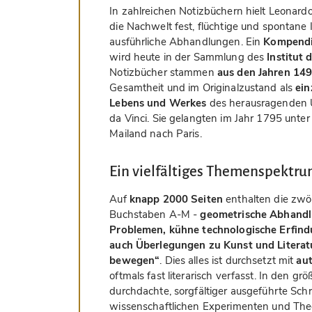
In zahlreichen Notizbüchern hielt Leonard
die Nachwelt fest, flüchtige und spontane 
ausführliche Abhandlungen. Ein
Kompendi
wird heute in der Sammlung des
Institut 
Notizbücher stammen
aus den Jahren 14
Gesamtheit und im Originalzustand als
ein
Lebens und Werkes
des herausragenden U
da Vinci. Sie gelangten im Jahr 1795 unte
Mailand nach Paris.
Ein vielfältiges Themenspektr
Auf
knapp 2000 Seiten
enthalten die zwö
Buchstaben A-M -
geometrische Abhandl
Problemen, kühne technologische Erfind
auch Überlegungen zu Kunst und Literatu
bewegen“
. Dies alles ist durchsetzt mit
au
oftmals fast literarisch verfasst. In den g
durchdachte, sorgfältiger ausgeführte Schr
wissenschaftlichen Experimenten und Theo