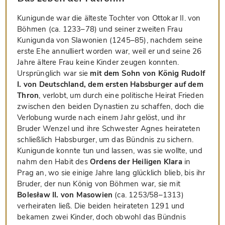
Kunigunde war die älteste Tochter von Ottokar II. von
Böhmen (ca. 1233–78) und seiner zweiten Frau
Kunigunda von Slawonien (1245–85), nachdem seine
erste Ehe annulliert worden war, weil er und seine 26
Jahre ältere Frau keine Kinder zeugen konnten.
Ursprünglich war sie
mit dem Sohn von König Rudolf
I. von Deutschland, dem ersten Habsburger auf dem
Thron
, verlobt, um durch eine politische Heirat Frieden
zwischen den beiden Dynastien zu schaffen, doch die
Verlobung wurde nach einem Jahr gelöst, und ihr
Bruder Wenzel und ihre Schwester Agnes heirateten
schließlich Habsburger, um das Bündnis zu sichern.
Kunigunde konnte tun und lassen, was sie wollte, und
nahm den Habit des
Ordens der Heiligen Klara
in
Prag an, wo sie einige Jahre lang glücklich blieb, bis ihr
Bruder, der nun König von Böhmen war, sie mit
Bolesław II. von Masowien
(ca. 1253/58–1313)
verheiraten ließ. Die beiden heirateten 1291 und
bekamen zwei Kinder, doch obwohl das Bündnis