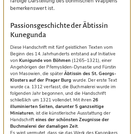
farbige Darstellung des böhmischen Wappens
bemerkenswert ist.
Passionsgeschichte der Äbtissin
Kunegunda
Diese Handschrift mit fünf geistlichen Texten vom
Beginn des 14. Jahrhunderts entstand auf Initiative
von
Kunigunde von Böhmen
(1265–1321), einer
Angehörigen der Přemysliden-Dynastie und Fürstin
von Masowien, die später
Äbtissin des St. Georgs-
Klosters auf der Prager Burg
wurde. Der erste Text
wurde ca. 1312 verfasst, die Buchmalerei wurde im
folgenden Jahr begonnen, und die Handschrift
schließlich um 1321 vollendet. Mit ihren
26
illuminierten Seiten, darunter 5 ganzseitige
Miniaturen
, ist die künstlerische Ausstattung der
Handschrift
eines der schönsten Zeugnisse der
Buchmalerei der damaligen Zeit
.
Es wird vermutet, dass sie das Werk des Kanonikers