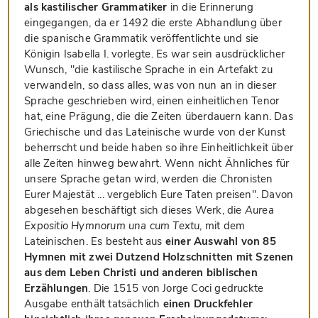
als kastilischer Grammatiker
in die Erinnerung
eingegangen, da er 1492 die erste Abhandlung über
die spanische Grammatik veröffentlichte und sie
Königin Isabella I. vorlegte. Es war sein ausdrücklicher
Wunsch, "die kastilische Sprache in ein Artefakt zu
verwandeln, so dass alles, was von nun an in dieser
Sprache geschrieben wird, einen einheitlichen Tenor
hat, eine Prägung, die die Zeiten überdauern kann. Das
Griechische und das Lateinische wurde von der Kunst
beherrscht und beide haben so ihre Einheitlichkeit über
alle Zeiten hinweg bewahrt. Wenn nicht Ähnliches für
unsere Sprache getan wird, werden die Chronisten
Eurer Majestät ... vergeblich Eure Taten preisen". Davon
abgesehen beschäftigt sich dieses Werk, die
Aurea
Expositio Hymnorum una cum Textu
, mit dem
Lateinischen. Es besteht aus
einer Auswahl von 85
Hymnen mit zwei Dutzend Holzschnitten mit Szenen
aus dem Leben Christi und anderen biblischen
Erzählungen
. Die 1515 von Jorge Coci gedruckte
Ausgabe enthält tatsächlich
einen Druckfehler