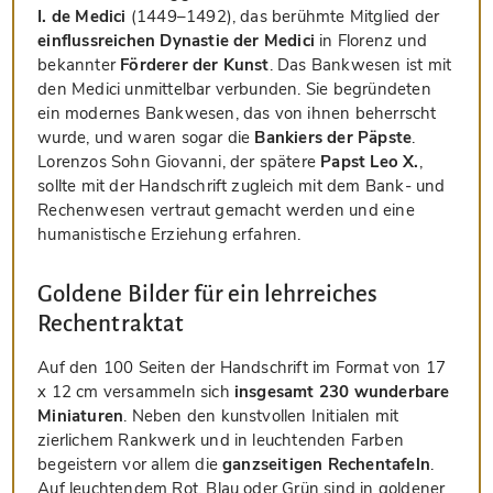
I. de Medici
(1449–1492), das berühmte Mitglied der
einflussreichen Dynastie der Medici
in Florenz und
bekannter
Förderer der Kunst
. Das Bankwesen ist mit
den Medici unmittelbar verbunden. Sie begründeten
ein modernes Bankwesen, das von ihnen beherrscht
wurde, und waren sogar die
Bankiers der Päpste
.
Lorenzos Sohn Giovanni, der spätere
Papst Leo X.
,
sollte mit der Handschrift zugleich mit dem Bank- und
Rechenwesen vertraut gemacht werden und eine
humanistische Erziehung erfahren.
Goldene Bilder für ein lehrreiches
Rechentraktat
Auf den 100 Seiten der Handschrift im Format von 17
x 12 cm versammeln sich
insgesamt 230 wunderbare
Miniaturen
. Neben den kunstvollen Initialen mit
zierlichem Rankwerk und in leuchtenden Farben
begeistern vor allem die
ganzseitigen Rechentafeln
.
Auf leuchtendem Rot, Blau oder Grün sind in goldener