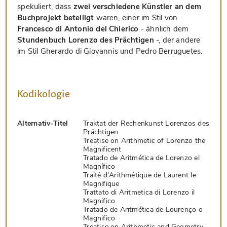
spekuliert, dass
zwei verschiedene Künstler an dem
Buchprojekt beteiligt
waren, einer im Stil von
Francesco di Antonio del Chierico
- ähnlich dem
Stundenbuch Lorenzo des Prächtigen
-, der andere
im Stil Gherardo di Giovannis und Pedro Berruguetes.
Kodikologie
Alternativ-Titel
Traktat der Rechenkunst Lorenzos des
Prächtigen
Treatise on Arithmetic of Lorenzo the
Magnificent
Tratado de Aritmética de Lorenzo el
Magnífico
Traité d'Arithmétique de Laurent le
Magnifique
Trattato di Aritmetica di Lorenzo il
Magnifico
Tratado de Aritmética de Lourenço o
Magnifico
Treatise on Arithmetic and Geometry