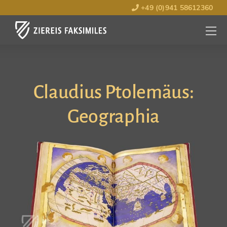
+49 (0)941 58612360
MENÜ
ÖFFNE
Claudius Ptolemäus:
Geographia