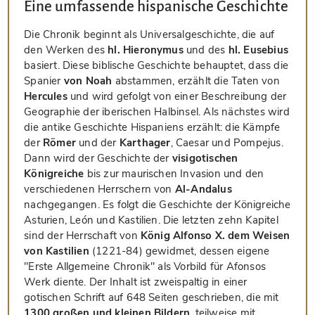
Eine umfassende hispanische Geschichte
Die Chronik beginnt als Universalgeschichte, die auf
den Werken des
hl. Hieronymus
und des
hl. Eusebius
basiert. Diese biblische Geschichte behauptet, dass die
Spanier
von Noah
abstammen, erzählt die Taten von
Hercules
und wird gefolgt von einer Beschreibung der
Geographie der iberischen Halbinsel. Als nächstes wird
die antike Geschichte Hispaniens erzählt: die Kämpfe
der
Römer
und der
Karthager
, Caesar und Pompejus.
Dann wird der Geschichte der
visigotischen
Königreiche
bis zur maurischen Invasion und den
verschiedenen Herrschern von
Al-Andalus
nachgegangen. Es folgt die Geschichte der Königreiche
Asturien, León und Kastilien. Die letzten zehn Kapitel
sind der Herrschaft von
König Alfonso X. dem Weisen
von Kastilien
(1221-84) gewidmet, dessen eigene
"Erste Allgemeine Chronik" als Vorbild für Afonsos
Werk diente. Der Inhalt ist zweispaltig in einer
gotischen Schrift auf 648 Seiten geschrieben, die mit
1300 großen und kleinen Bildern
, teilweise mit