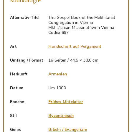
Kodikologie
Alternativ-Titel
The Gospel Book of the Mekhitarist
Congregation in Vienna
Mkhitʻarean Miabanutʻiwn i Vienna
Codex 697
Art
Handschrift auf Pergament
Umfang / Format
16 Seiten / 44,5 × 33,0 cm
Herkunft
Armenien
Datum
Um 1000
Epoche
Frühes Mittelalter
Stil
Byzantinisch
Genre
Bibeln / Evangeliare