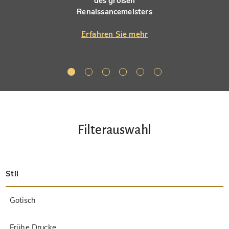
des großen
Renaissancemeisters
Erfahren Sie mehr
Filterauswahl
Stil
Spätantik
Insular
Karolingisch
Ottonisch
Byzantinisch
Romanisch
Gotisch
Präkolumbisch
Renaissance
Frühe Drucke