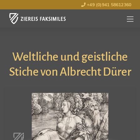
+49 (0)941 58612360
MENÜ
ÖFFNE
Weltliche und geistliche
Stiche von Albrecht Dürer